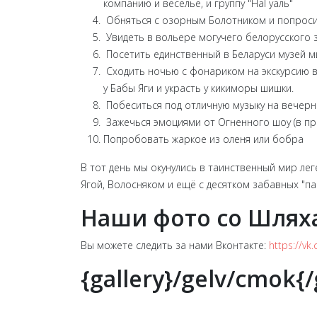
компанию и веселье, и группу "НаГуаль"
Обняться с озорным Болотником и попросить 
Увидеть в вольере могучего белорусского зу
Посетить единственный в Беларуси музей 
Сходить ночью с фонариком на экскурсию в 
у Бабы Яги и украсть у кикиморы шишки.
Побеситься под отличную музыку на вечернем
Зажечься эмоциями от Огненного шоу (в пр
Попробовать жаркое из оленя или бобра
В тот день мы окунулись в таинственный мир лег
Ягой, Волосняком и ещё с десятком забавных "пач
Наши фото со Шлях
Вы можете следить за нами Вконтакте:
https://v
{gallery}/gelv/cmok{/