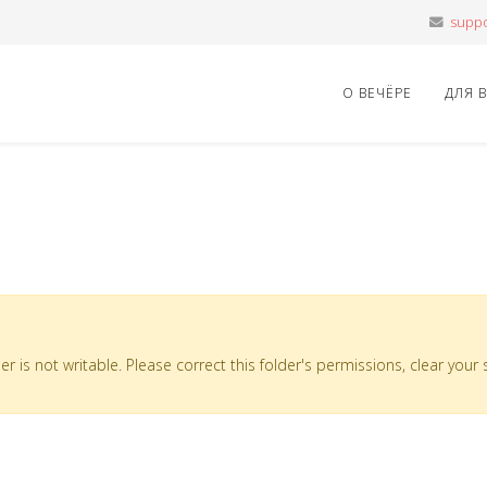
О ВЕЧЁРЕ
ДЛЯ 
er is not writable. Please correct this folder's permissions, clear your 