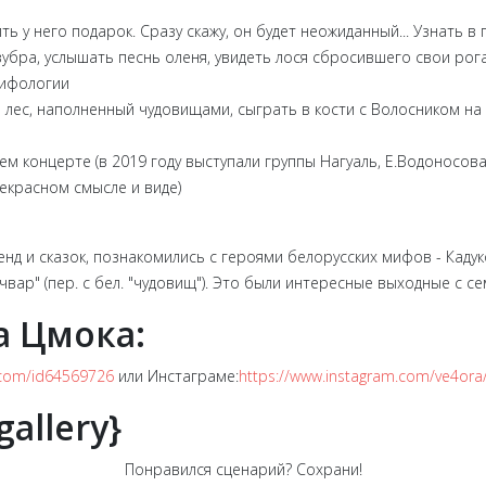
у него подарок. Сразу скажу, он будет неожиданный... Узнать в га
бра, услышать песнь оленя, увидеть лося сбросившего свои рога, а
мифологии
лес, наполненный чудовищами, сыграть в кости с Волосником на 
 концерте (в 2019 году выступали группы Нагуаль, Е.Водоносова 
екрасном смысле и виде)
енд и сказок, познакомились с героями белорусских мифов - Кадук
вар" (пер. с бел. "чудовищ"). Это были интересные выходные с се
а Цмока:
k.com/id64569726
или Инстаграме:
https://www.instagram.com/ve4ora
gallery}
Понравился сценарий? Сохрани!