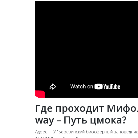
Где проходит Мифо
way – Путь цмока?
Адрес ГПУ "Березинский биосферный заповедник