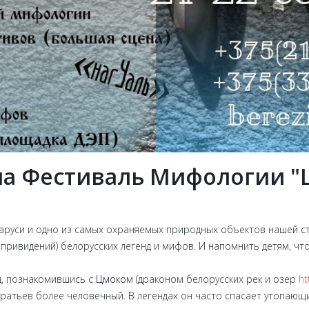
на Фестиваль Мифологии "
руси и одно из самых охраняемых природных объектов нашей ст
 привидений) белорусских легенд и мифов. И напомнить детям, чт
д, познакомившись с
Цмоко
м (драконом белорусских рек и озер
ht
ратьев более человечный. В легендах он часто спасает утопающих