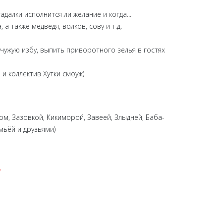
далки исполнится ли желание и когда...
 также медведя, волков, сову и т.д.
чужую избу, выпить приворотного зелья в гостях
и коллектив Хутки смоуж)
ом, Зазовкой, Кикиморой, Завеей, Злыдней, Баба-
мьёй и друзьями)
/