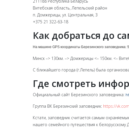
211188 Республика Беларусь
Витебская область, Лепельский район
п. Домжерицы, ул. Центральная, 3
+375 21 322-63-18
Как добраться до с
На машине GPS координаты Березинского заповедника: 5
Минск –> 130км. –> Домжерицы <– 150км. <– Вите
С ближайшего города (г.Лепель) была организова
Где смотреть инфо
Официальный сайт Березинского заповедника:
h
Группа ВК Березинский заповедник:
https://vk.co
Кстати, заповедник считается самым охраняемы
нашего семейного путешествия к белорусскому Де