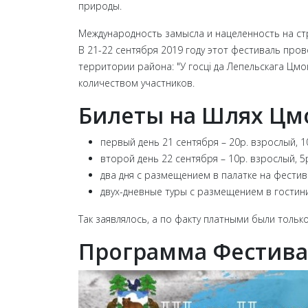
природы.
Международность замысла и нацеленность на ст
В 21-22 сентября 2019 году этот фестиваль про
территории района: "У госцi да Лепельскага Ц
количеством участников.
Билеты на Шлях Цм
первый день 21 сентября – 20р. взрослый, 1
второй день 22 сентября – 10р. взрослый, 5р
два дня с размещением в палатке на фестив
двух-дневные туры с размещением в гостини
Так заявлялось, а по факту платными были тольк
Программа Фестива