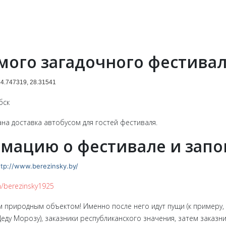
амого загадочного фестивал
4.747319, 28.31541
бск
на доставка автобусом для гостей фестиваля.
рмацию о фестивале и зап
ttp://www.berezinsky.by/
m/berezinsky1925
м природным объектом! Именно после него идут пущи (к примеру,
ду Морозу), заказники республиканского значения, затем заказн