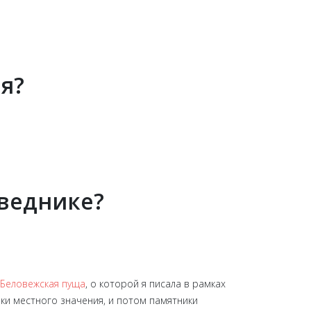
я?
оведнике?
Беловежская пуща
, о которой я писала в рамках
ики местного значения, и потом памятники