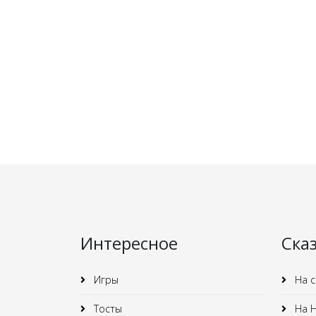
Интересное
Ска
Игры
На с
Тосты
На Н