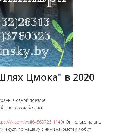
Шлях Цмока" в 2020
раны в одной поездке.
обы не расслаблялись
tps://vk.com/wall64569726_1149
). Он только на вид
 и судя, по нашему с ним знакомству, любит