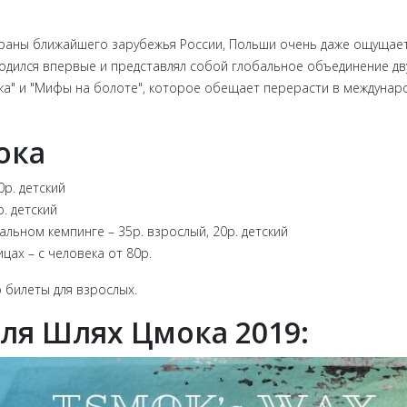
раны ближайшего зарубежья России, Польши очень даже ощущает
водился впервые и представлял собой глобальное объединение д
мока" и "Мифы на болоте", которое обещает перерасти в междуна
ока
0р. детский
. детский
альном кемпинге – 35р. взрослый, 20р. детский
цах – с человека от 80р.
о билеты для взрослых.
ля Шлях Цмока 2019: