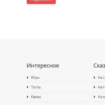
Интересное
Ска
Игры
На с
Тосты
На Н
Квизы
На 