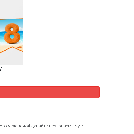
у
ного человечка! Давайте похлопаем ему и