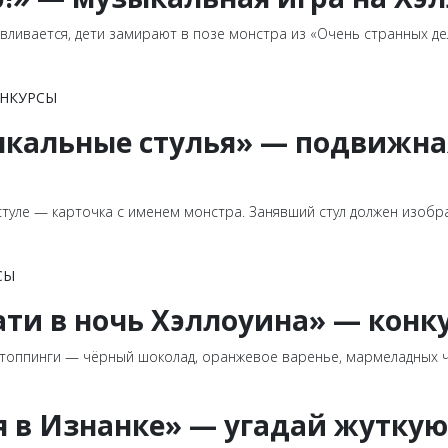
навливается, дети замирают в позе монстра из «Очень странных д
ОНКУРСЫ
ыкальные стулья» — подвижна
 стуле — карточка с именем монстра. Занявший стул должен изобр
СЫ
ти в ночь Хэллоуина» — конк
 топпинги — чёрный шоколад, оранжевое варенье, мармеладных ч
ия в Изнанке» — угадай жутку