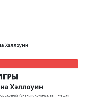
на Хэллоуин
ИГРЫ
 на Хэллоуин
Порождений Изнанки». Команда, вытянувшая