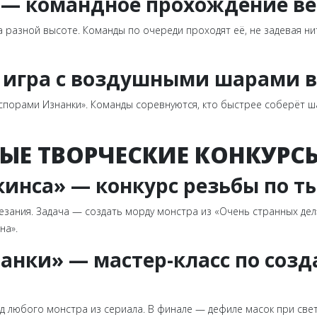
 — командное прохождение в
а разной высоте. Команды по очереди проходят её, не задевая нит
 игра с воздушными шарами в
орами Изнанки». Команды соревнуются, кто быстрее соберёт шары
НЫЕ ТВОРЧЕСКИЕ КОНКУРС
кинса» — конкурс резьбы по т
езания. Задача — создать морду монстра из «Очень странных дел
на».
нанки» — мастер-класс по соз
д любого монстра из сериала. В финале — дефиле масок при свет