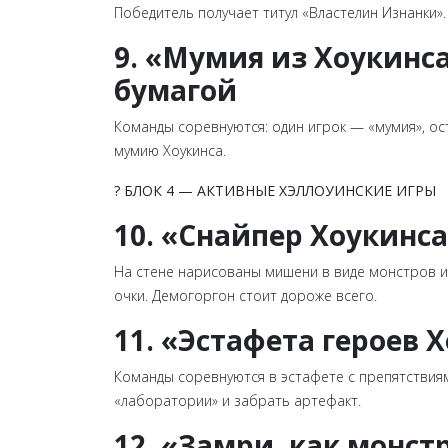
Победитель получает титул «Властелин Изнанки».
9. «Мумия из Хоукинс
бумагой
Команды соревнуются: один игрок — «мумия», ос
мумию Хоукинса.
? БЛОК 4 — АКТИВНЫЕ ХЭЛЛОУИНСКИЕ ИГРЫ
10. «Снайпер Хоукинса
На стене нарисованы мишени в виде монстров из
очки. Демогоргон стоит дороже всего.
11. «Эстафета героев
Команды соревнуются в эстафете с препятствиями
«лаборатории» и забрать артефакт.
12. «Замри, как монст