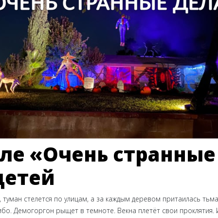
иле «Очень странные
детей
, туман стелется по улицам, а за каждым деревом притаилась тьма
ибо. Демогоргон рыщет в темноте. Векна плетёт свои проклятия.