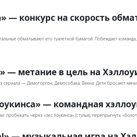
а» — конкурс на скорость обм
тальные обматывают его туалетной бумагой. Побеждает команда, 
» — метание в цель на Хэллоу
 сериала — Демогоргон, Демособака, Векна. Дети бросают мячи 
 Хоукинса» — командная хэлло
: пробежать через «лес Хоукинса» (стулья), перепрыгнуть «болото
р!» — музыкальная игра на Хэ