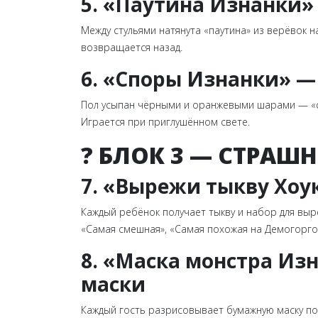
5. «Паутина Изнанки»
Между стульями натянута «паутина» из верёвок н
возвращается назад.
6. «Споры Изнанки» —
Пол усыпан чёрными и оранжевыми шарами — «сп
Играется при приглушённом свете.
? БЛОК 3 — СТРАШ
7. «Вырежи тыкву Хоу
Каждый ребёнок получает тыкву и набор для выр
«Самая смешная», «Самая похожая на Демогорго
8. «Маска монстра Из
маски
Каждый гость разрисовывает бумажную маску по