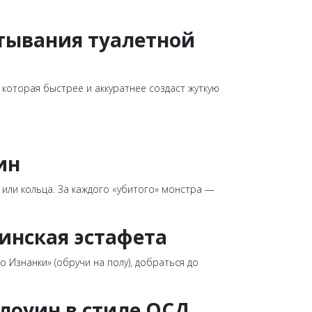
атывания туалетной
которая быстрее и аккуратнее создаст жуткую
ин
или кольца. За каждого «убитого» монстра —
уинская эстафета
 Изнанки» (обручи на полу), добраться до
ллоуин в стиле ОСД