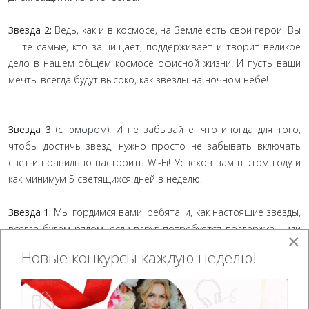
Звезда 2:
Ведь, как и в космосе, на Земле есть свои герои. Вы
— те самые, кто защищает, поддерживает и творит великое
дело в нашем общем космосе офисной жизни. И пусть ваши
мечты всегда будут высоко, как звезды на ночном небе!
Звезда 3
(с юмором): И не забывайте, что иногда для того,
чтобы достичь звезд, нужно просто не забывать включать
свет и правильно настроить Wi-Fi! Успехов вам в этом году и
как минимум 5 светящихся дней в неделю!
Звезда 1:
Мы гордимся вами, ребята, и, как настоящие звезды,
всегда будем рядом, если вдруг потребуется поддержка... или
×
хороший кофе!
Новые конкурсы каждую неделю!
Звезда 2
(поднимает стакан): За вас, наши защитники и герои!
Пусть в этот день сбудется все, о чем вы мечтаете, и пусть