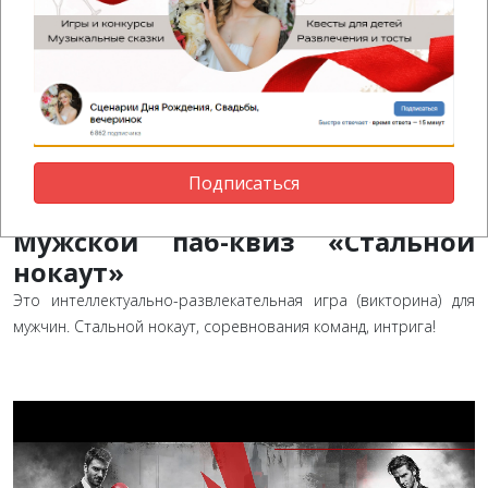
каждый момент будет наполнен светом и радостью!
(Все поднимают бокалы чая, сока или чего покрепче,
поздравляют, и атмосферу наполняет смех и радость)
Звезда 3
(провожая коллег на выход): Мы возвращаемся в
нашу галактику, но всегда будем с вами. Удачи вам и звездных
Подписаться
высот!
Мужской паб-квиз «Стальной
нокаут»
Это интеллектуально-развлекательная игра (викторина) для
мужчин. Стальной нокаут, соревнования команд, интрига!