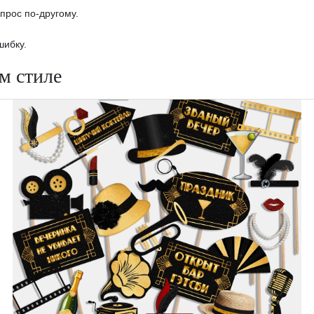
опрос по-другому.
шибку.
ом стиле