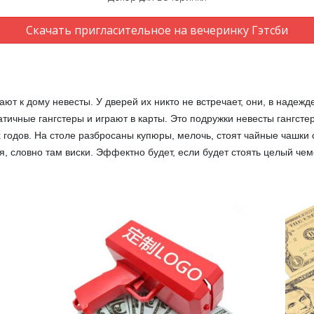
Скачать пригласительное на вечеринку Гэтсби
ют к дому невесты. У дверей их никто не встречает, они, в надежд
ичные гангстеры и играют в карты. Это подружки невесты гангстер
 годов. На столе разбросаны купюры, мелочь, стоят чайные чашки с
я, словно там виски. Эффектно будет, если будет стоять целый че