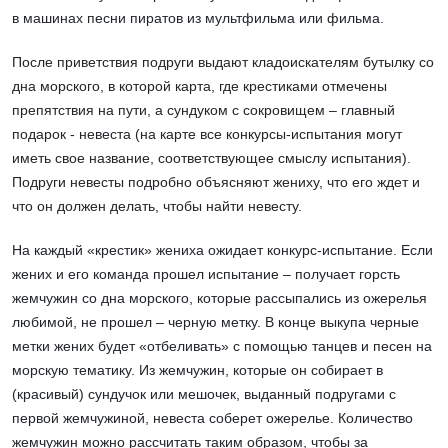
в машинах песни пиратов из мультфильма или фильма.
После приветствия подруги выдают кладоискателям бутылку со
дна морского, в которой карта, где крестиками отмечены
препятствия на пути, а сундуком с сокровищем – главный
подарок - невеста (на карте все конкурсы-испытания могут
иметь свое название, соответствующее смыслу испытания).
Подруги невесты подробно объясняют жениху, что его ждет и
что он должен делать, чтобы найти невесту.
На каждый «крестик» жениха ожидает конкурс-испытание. Если
жених и его команда прошел испытание – получает горсть
жемчужин со дна морского, которые рассыпались из ожерелья
любимой, не прошел – черную метку. В конце выкупа черные
метки жених будет «отбеливать» с помощью танцев и песен на
морскую тематику. Из жемчужин, которые он собирает в
(красивый) сундучок или мешочек, выданный подругами с
первой жемчужиной, невеста соберет ожерелье. Количество
жемчужин можно рассчитать таким образом, чтобы за