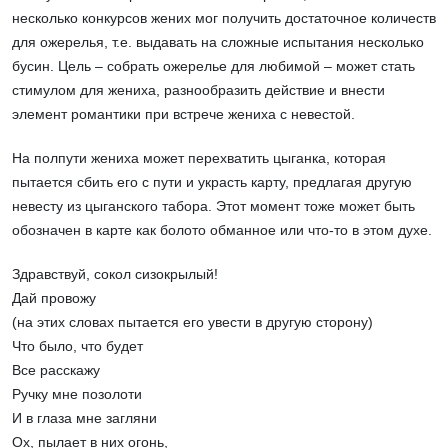
несколько конкурсов жених мог получить достаточное количеств
для ожерелья, т.е. выдавать на сложные испытания несколько
бусин. Цель – собрать ожерелье для любимой – может стать
стимулом для жениха, разнообразить действие и внести
элемент романтики при встрече жениха с невестой.
На полпути жениха может перехватить цыганка, которая
пытается сбить его с пути и украсть карту, предлагая другую
невесту из цыганского табора. Этот момент тоже может быть
обозначен в карте как болото обманное или что-то в этом духе.
Здравствуй, сокол сизокрылый!
Дай провожу
(на этих словах пытается его увести в другую сторону)
Что было, что будет
Все расскажу
Ручку мне позолоти
И в глаза мне загляни
Ох, пылает в них огонь,