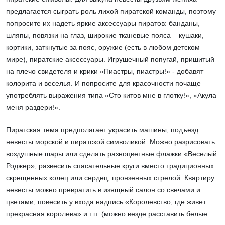
предлагается сыграть роль лихой пиратской команды, поэтому
попросите их надеть яркие аксессуары пиратов: банданы,
шляпы, повязки на глаз, широкие тканевые пояса – кушаки,
кортики, заткнутые за пояс, оружие (есть в любом детском
мире), пиратские аксессуары. Игрушечный попугай, пришитый
на плечо свидетеля и крики «Пиастры, пиастры!» - добавят
колорита и веселья. И попросите для красочности почаще
употреблять выражения типа «Сто китов мне в глотку!», «Акула
меня раздери!».
Пиратская тема предполагает украсить машины, подъезд
невесты морской и пиратской символикой. Можно разрисовать
воздушные шары или сделать разноцветные флажки «Веселый
Роджер», развесить спасательные круги вместо традиционных
скрещенных колец или сердец, пронзенных стрелой. Квартиру
невесты можно превратить в изящный салон со свечами и
цветами, повесить у входа надпись «Королевство, где живет
прекрасная королева» и т.п. (можно везде расставить белые