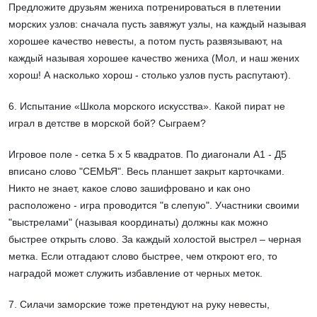
Предложите друзьям жениха потренироваться в плетении
морских узлов: сначала пусть завяжут узлы, на каждый называя
хорошее качество невесты, а потом пусть развязывают, на
каждый называя хорошее качество жениха (Мол, и наш жених
хорош! А насколько хорош - столько узлов пусть распутают).
6. Испытание «Школа морского искусства». Какой пират не
играл в детстве в морской бой? Сыграем?
Игровое поле - сетка 5 х 5 квадратов. По диагонали А1 - Д5
вписано слово "СЕМЬЯ". Весь планшет закрыт карточками.
Никто не знает, какое слово зашифровано и как оно
расположено - игра проводится "в слепую". Участники своими
"выстрелами" (называя координаты) должны как можно
быстрее открыть слово. За каждый холостой выстрел – черная
метка. Если отгадают слово быстрее, чем откроют его, то
наградой может служить избавление от черных меток.
7. Силачи заморские тоже претендуют на руку невесты,