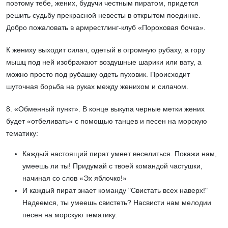
поэтому тебе, жених, будучи честным пиратом, придется
решить судьбу прекрасной невесты в открытом поединке.
Добро пожаловать в армрестлинг-клуб «Пороховая бочка».
К жениху выходит силач, одетый в огромную рубаху, а гору
мышц под ней изображают воздушные шарики или вату, а
можно просто под рубашку одеть пуховик. Происходит
шуточная борьба на руках между женихом и силачом.
8. «Обменный пункт». В конце выкупа черные метки жених
будет «отбеливать» с помощью танцев и песен на морскую
тематику:
Каждый настоящий пират умеет веселиться. Покажи нам,
умеешь ли ты! Придумай с твоей командой частушки,
начиная со слов «Эх яблочко!»
И каждый пират знает команду "Свистать всех наверх!"
Надеемся, ты умеешь свистеть? Насвисти нам мелодии
песен на морскую тематику.