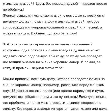
мыльных пузырей? Здесь без помощи друзей – пиратов просто
не обойтись!
Жениху выдаются мыльные пузыри, с помощью которых он с
друзьями должен показать шоу мыльных пузырей, которое
сопровождается импровизированной музыкой или песней, а
может и танцем. В общем, должно быть шоу!
3. А теперь самое серьезное испытание «таможенный
контроль»: одна пожилая и очень вредная дуэнья не хочет
отдавать свою подопечную абы кому, поэтому она проведет
настоящий экзамен на знание хороших манер. И помни, за
каждый промах – черная метка тебе!
Можно привлечь пожилую даму, которая проведет экзамен на
знание хороших манер, например, разложите перед женихом
штук 15 разных ложек и вилок (или просто нарисуйте) и пусть
помучаются, объясняя, чем и что нужно есть! Если для жениха
это проблематично, то можно составить список вопросов по
этикету: Кто первым выходит из кареты – джентльмен или дама