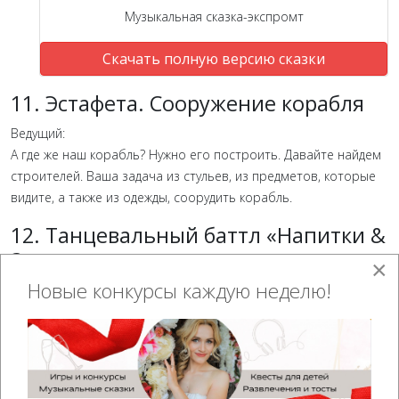
Музыкальная сказка-экспромт
Скачать полную версию сказки
11. Эстафета. Сооружение корабля
Ведущий:
А где же наш корабль? Нужно его построить. Давайте найдем
строителей. Ваша задача из стульев, из предметов, которые
видите, а также из одежды, соорудить корабль.
12. Танцевальный баттл «Напитки &
Закуски»
×
Новые конкурсы каждую неделю!
Ведущий:
Корабль готов. Отправляемся в путь, дорогие друзья.
Объявляю банкет! Нам нужно напитки и закуски!
Зажигательный танцевальный марафон, где каждый шаг — это
интрига, каждый напиток — звезда, а закуска — идеальный
партнер! Желающие принять участие в танцевальном батле,