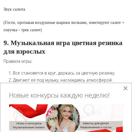
Звук салюта.
(Гости, протыкая воздушные шарики вилками, имитируют салют +
озвучка - трек салют)
9. Музыкальная игра цветная резинка
для взрослых
Правила игры:
Все становятся в круг, держась за цветную резинку.
Двигают её под музыку, наслаждаясь атмосферой.
×
После команды «Стоп!» те, у кого в руках определённый цвет,
Новые конкурсы каждую неделю!
выходят в центр и выполняют креативные задания, которые
могут включать в себя танцы, импровизацию или забавные
задания: повторить смешной звук либо скороговорку,
покрутить попой, станцевать лезгинку, пропеть песню и
поцеловать всех)