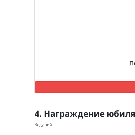
П
4. Награждение юби
Ведущий: