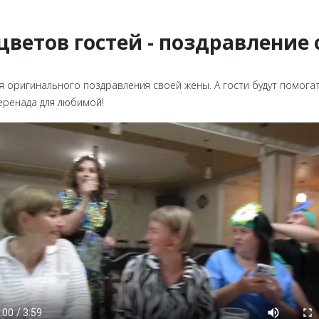
 цветов гостей - поздравление
 оригинального поздравления своей жены. А гости будут помогат
серенада для любимой!