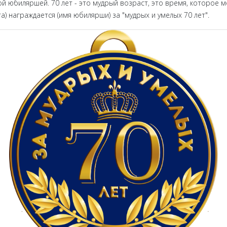
й юбиляршей. 70 лет - это мудрый возраст, это время, которое м
та) награждается (имя юбилярши) за "мудрых и умелых 70 лет".