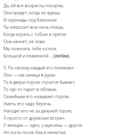
Да, ей все возрасты покорны.
Она придет, когда не ждешь.
И серенады под балконом
Ты напролет всю ночь поешь.
Когда играть с тобою в прятки
Она начнет, ее лови.
Мы пожелать тебе хотели
Большой и пламенной ...
(любви)
5. По-своему каждый его понимает.
Оно — как синица в руках.
То в двери порою стучится бывает,
То где-то парит в облаках.
Семейным его называют порою.
Уметь его надо беречь.
Находят его не за дальней горою,
А просто от дружеских встреч.
У женщин — одно, у мужчины — другое.
Но пусть после бед и ненастья