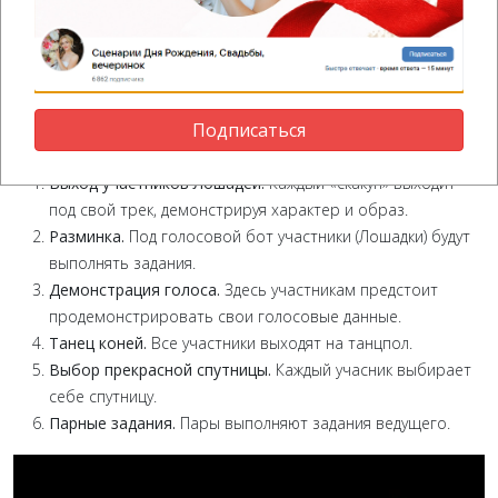
9. Кубок Мустанга - лошадиные
скачки
Ведущий:
поздравить прискакали кони! Встречаем!
Подписаться
Как проходит игра?
Выход участников Лошадей.
Каждый «скакун» выходит
под свой трек, демонстрируя характер и образ.
Разминка.
Под голосовой бот участники (Лошадки) будут
выполнять задания.
Демонстрация голоса.
Здесь участникам предстоит
продемонстрировать свои голосовые данные.
Танец коней.
Все участники выходят на танцпол.
Выбор прекрасной спутницы.
Каждый учасник выбирает
себе спутницу.
Парные задания.
Пары выполняют задания ведущего.