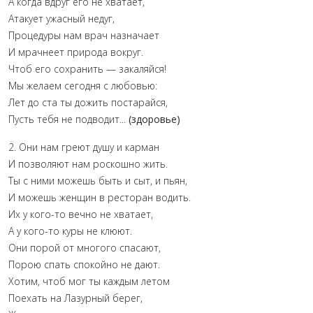
А когда вдруг его не хватает,
Атакует ужасный недуг,
Процедуры нам врач назначает
И мрачнеет природа вокруг.
Чтоб его сохранить — закаляйся!
Мы желаем сегодня с любовью:
Лет до ста ты дожить постарайся,
Пусть тебя не подводит...
(здоровье)
2. Они нам греют душу и карман
И позволяют нам роскошно жить.
Ты с ними можешь быть и сыт, и пьян,
И можешь женщин в ресторан водить.
Их у кого-то вечно не хватает,
А у кого-то куры не клюют.
Они порой от многого спасают,
Порою спать спокойно не дают.
Хотим, чтоб мог ты каждым летом
Поехать на Лазурный берег,