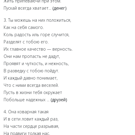
Жить припеваючи при этом.
Пускай всегда хватает...
(денег)
3. Ты можешь на них положиться,
Как на себя самого.
Коль радость иль горе случится,
Разделят с тобою его.
Их главное качество — верность.
Они нам пропасть не дадут,
Проявят и чуткость, и нежность,
В разведку с тобою пойдут.
И каждый давно понимает,
Что с ними всегда веселей.
Пусть в жизни тебя окружает
Побольше надежных ...
(друзей)
4. Она коварная такая
И в сети ловит каждый раз,
На части сердце разрывая,
На подвиги толкая нас.