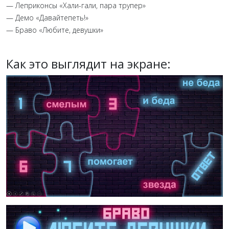
— Леприконсы «Хали-гали, пара трупер»
— Демо «Давайтепеть!»
— Браво «Любите, девушки»
Как это выглядит на экране: