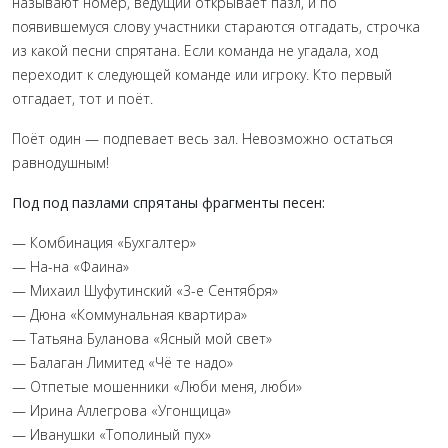
называют номер, ведущий открывает пазл, и по
появившемуся слову участники стараются отгадать, строчка
из какой песни спрятана. Если команда не угадала, ход
переходит к следующей команде или игроку. Кто первый
отгадает, тот и поёт.
Поёт один — подпевает весь зал. Невозможно остаться
равнодушным!
Под под пазлами спрятаны фрагменты песен:
— Комбинация «Бухгалтер»
— На-на «Фаина»
— Михаил Шуфутинский «3-е Сентября»
— Дюна «Коммунальная квартира»
— Татьяна Буланова «Ясный мой свет»
— Балаган Лимитед «Чё те надо»
— Отпетые мошенники «Люби меня, люби»
— Ирина Аллегрова «Угонщица»
— Иванушки «Тополиный пух»