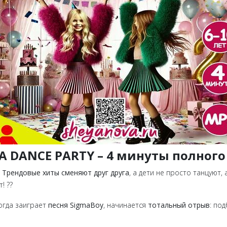
A DANCE PARTY – 4 минуты полного 
?
Трендовые хиты сменяют друг друга
, а дети не просто танцуют,
! ??
огда заиграет
песня SigmaBoy
, начинается
тотальный отрыв
: по