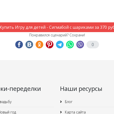
Купить Игру для детей - Сигмабой с шариками за 370 ру
Понравился сценарий? Сохрани!
0
зки-переделки
Наши ресурсы
вадьбу
Блог
овый год
Карта сайта