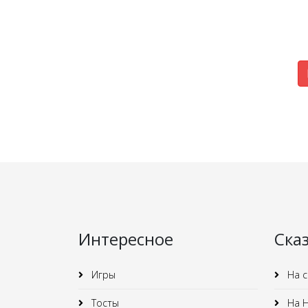
Интересное
Ска
Игры
На с
Тосты
На Н