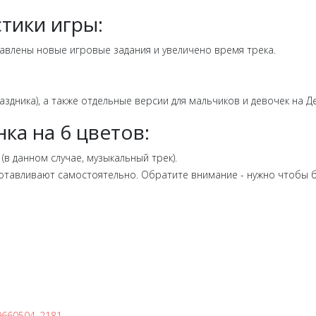
тики игры:
бавлены новые игровые задания и увеличено время трека.
аздника), а также отдельные версии для мальчиков и девочек на Д
нка на 6 цветов:
в данном случае, музыкальный трек).
готавливают самостоятельно. Обратите внимание - нужно чтобы б
-49660504_2181