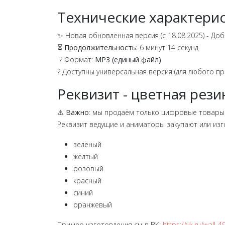
Технические характерис
✨ Новая обновлённая версия (с 18.08.2025) - До
⏳
Продолжительность:
6 минут 14 секунд
? Формат:
MP3 (единый файл)
? Доступны универсальная версия (для любого пр
Реквизит - цветная рези
⚠️
Важно
: мы продаём только цифровые товары (
Реквизит ведущие и аниматоры закупают или из
зелёный
жёлтый
розовый
красный
синий
оранжевый
Пример изготовления см в ВК:
https://vk.ru/wall