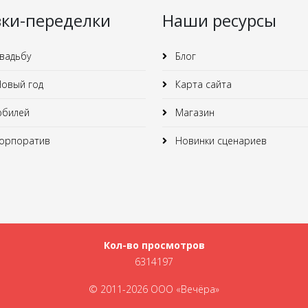
зки-переделки
Наши ресурсы
вадьбу
Блог
овый год
Карта сайта
юбилей
Магазин
орпоратив
Новинки сценариев
Кол-во просмотров
6314197
© 2011-2026 ООО «Вечёра»