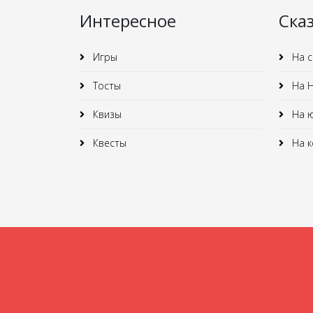
Интересное
Ска
Игры
На с
Тосты
На Н
Квизы
На 
Квесты
На к