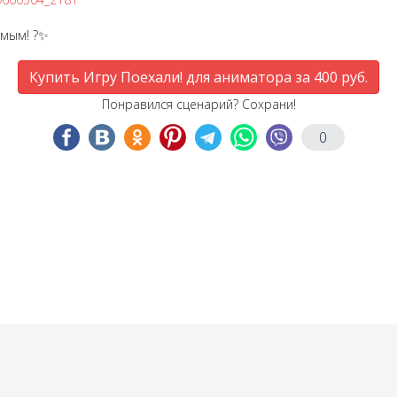
емым! ?✨
Купить Игру Поехали! для аниматора за 400 руб.
Понравился сценарий? Сохрани!
0