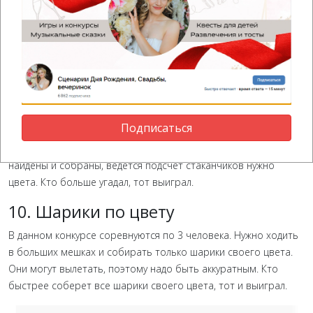
Все участники садятся на стулья в круг. Руки за голову. Локтями
нужно прижимать шарик воздушный и передавать по кругу так,
чтобы не лопнул и не упал шарик. Кто уронит - выбывает.
Победит тот, кто пройдет до конца это задание.
9. Стаканчики наугад
Перед участниками лежат стаканчики двух цветов.
Подписаться
Соревнуются по парам. С закрыми глазами нужно сложить
стаканчики своего цвета. После того, как все стаканчики
найдены и собраны, ведется подсчет стаканчиков нужно
цвета. Кто больше угадал, тот выиграл.
10. Шарики по цвету
В данном конкурсе соревнуются по 3 человека. Нужно ходить
в больших мешках и собирать только шарики своего цвета.
Они могут вылетать, поэтому надо быть аккуратным. Кто
быстрее соберет все шарики своего цвета, тот и выиграл.