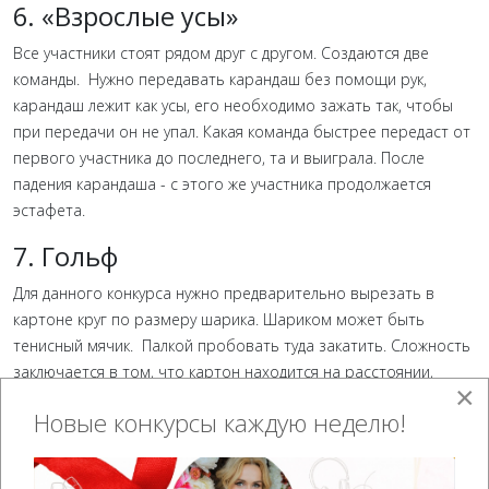
6. «Взрослые усы»
Все участники стоят рядом друг с другом. Создаются две
команды. Нужно передавать карандаш без помощи рук,
карандаш лежит как усы, его необходимо зажать так, чтобы
при передачи он не упал. Какая команда быстрее передаст от
первого участника до последнего, та и выиграла. После
падения карандаша - с этого же участника продолжается
эстафета.
7. Гольф
Для данного конкурса нужно предварительно вырезать в
картоне круг по размеру шарика. Шариком может быть
тенисный мячик. Палкой пробовать туда закатить. Сложность
заключается в том, что картон находится на расстоянии,
×
нужно якобы клюшкой забить гол. Это соревнование нужно
Новые конкурсы каждую неделю!
проводить командами или парами.
8. Передача шарика