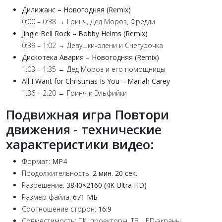
Дилижанс – Новогодняя (Remix)
0:00 – 0:38 → Гринч, Дед Мороз, Фредди
Jingle Bell Rock – Bobby Helms (Remix)
0:39 – 1:02 → Девушки-олени и Снегурочка
Дискотека Авария – Новогодняя (Remix)
1:03 – 1:35 → Дед Мороз и его помощницы
All I Want for Christmas Is You – Mariah Carey
1:36 – 2:20 → Гринч и Эльфийки
Подвижная игра Повтори
движения - технические
характеристики видео:
Формат:
MP4
Продолжительность:
2 мин. 20 сек.
Разрешение:
3840×2160 (4K Ultra HD)
Размер файла:
671 МБ
Соотношение сторон:
16:9
Совместимость: ПК, проекторы, ТВ, LED-экраны