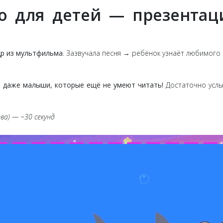
то для детей — презентац
др из мультфильма
. Зазвучала песня → ребёнок узнаёт любимого 
т даже малыши, которые ещё не умеют читать!
Достаточно услы
ва) — ~30 секунд