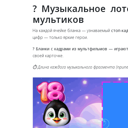
?️ Музыкальное ло
мультиков
На каждой ячейке бланка — узнаваемый
стоп-ка
цифр — только яркие герои.
?️ Бланки с кадрами из мультфильмов — играю
своей карточке.
⏱️ Длина каждого музыкального фрагмента (припе