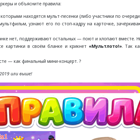
аркеры и объясните правила:
оторыми находятся мульт-песенки (либо участники по очереди 
 мультфильм, узнают его по стоп-кадру на карточке, зачёркив
анке нет, поддерживают остальных — поют и хлопают вместе. Ни
се картинки в своём бланке и крикнет
«Мультлото!»
. Так к
сте — как финальный мини-концерт. ?
 2019 или выше!