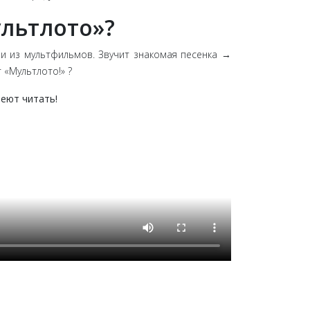
ультлото»?
ми из мультфильмов. Звучит знакомая песенка →
 «Мультлото!» ?
еют читать!