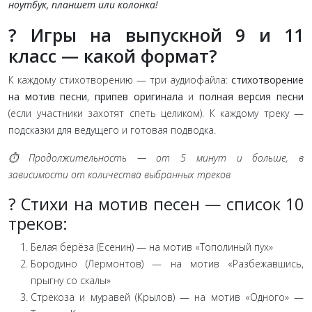
ноутбук, планшет или колонка!
? Игры на выпускной 9 и 11
класс — какой формат?
К каждому стихотворению — три аудиофайла:
стихотворение
на мотив песни
,
припев оригинала
и
полная версия песни
(если участники захотят спеть целиком). К каждому треку —
подсказки для ведущего и готовая подводка.
⏱️ Продолжительность — от 5 минут и больше, в
зависимости от количества выбранных треков
? Стихи на мотив песен — список 10
треков:
Белая берёза (Есенин) — на мотив «Тополиный пух»
Бородино (Лермонтов) — на мотив «Разбежавшись,
прыгну со скалы»
Стрекоза и муравей (Крылов) — на мотив «Одного» —