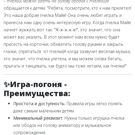
– пчелой( можно одеть на голову ободок с пчелкой)
и
обращается к детям: "Ребята, посмотрите, кто к нам прилетел!
Это наша добрая пчелка Майя! Она очень любит играть и
принесла нам одну очень интересную игру. Когда пчелка Майя
начнет жужжать вот так: "Ж-ж-ж-ж-ж!", это значит, что она
может вас ужалить. В этот момент нам всем нужно будет
присесть на корточки, обхватить голову руками и закрыть
глазки, спрятаться от пчелки)А когда зазвучит веселая музыка,
это значит, что пчелка улетела, и мы можем снова бегать,
прыгать и танцевать, как будто мы тоже летаем, как пчелки!"
✨
Игра-погоня -
Преимущества:
Простота и доступность:
Правила игры легко понять
даже самым маленьким детям.
Минимальный реквизит:
Нужна только игрушка-пчелка
или ободок на голову аниматору и музыкальное
сопровождение.