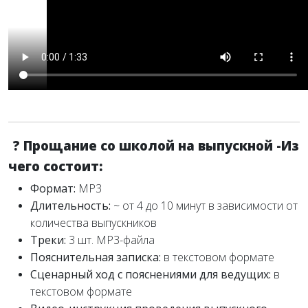
?
Прощание со школой на выпускной -
Из
чего состоит:
Формат:
MP3
Длительность:
~ от 4 до 10 минут в зависимости от
количества выпускников
Треки:
3 шт. MP3-файла
Пояснительная записка:
в текстовом формате
Сценарный ход с пояснениями для ведущих:
в
текстовом формате