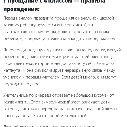
? Прощание с 4 классом — Правила
проведения:
Перед началом праздника прощания с начальной школой
каждому ребёнку вручается его ленточка. Дети
выстраиваются полукругом, родители встают за своим
ребёнком, а первая учительница находится перед классом.
По очереди, под звуки музыки и голосовые подсказки, каждый
ребёнок подходит к учительнице и отдаёт ей один конец
своей ленточки, второй конец оставляет у себя. Ленточка
натянута — она символизирует неразрывную связь между
учеником и первым учителем. Если детей много, они могут
подходить по двое.
Учительница по очереди отрезает небольшой кусочек от
каждой ленты. Этот символический жест означает: дети
готовы двигаться вперёд, но частичка их начальной школы
навсегда останется с первой учительницей.
Дети обнимают учительницу, затем к ним могут