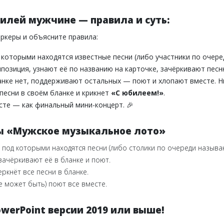
илей мужчине — правила и суть:
аркеры и объясните правила:
оторыми находятся известные песни (либо участники по очеред
мпозиция, узнают её по названию на карточке, зачёркивают песн
анке нет, поддерживают остальных — поют и хлопают вместе. Ни
песни в своём бланке и крикнет
«С юбилеем!»
.
сте — как финальный мини-концерт. 🎉
гры «Мужское музыкальное лото»
под которыми находятся песни (либо столики по очереди называю
 зачёркивают её в бланке и поют.
ркнёт все песни в бланке.
же может быть) поют все вместе.
werPoint версии 2019 или выше!