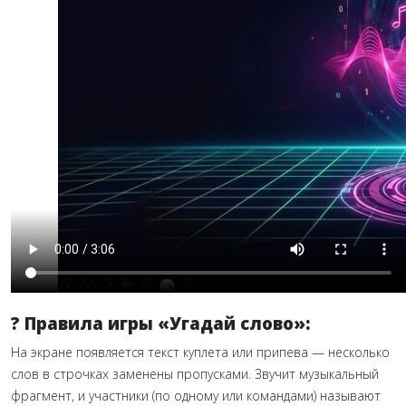
? Правила игры «Угадай слово»:
На экране появляется текст куплета или припева — несколько
слов в строчках заменены пропусками. Звучит музыкальный
фрагмент, и участники (по одному или командами) называют