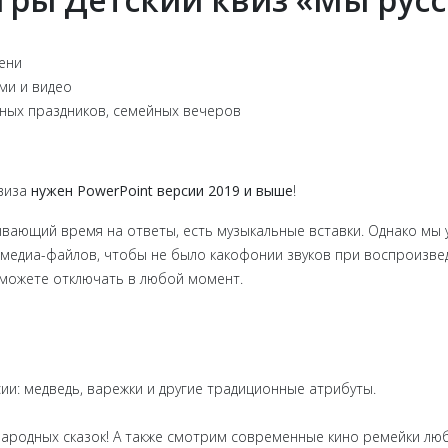
мени
ами и видео
ьных праздников, семейных вечеров
квиза
нужен PowerPoint версии 2019 и выше
!
тывающий время на ответы, есть музыкальные вставки. Однако м
о медиа-файлов, чтобы не было какофонии звуков при воспроизв
сможете отключать в любой момент.
и: медведь, варежки и другие традиционные атрибуты.
ародных сказок! А также смотрим современные кино ремейки лю