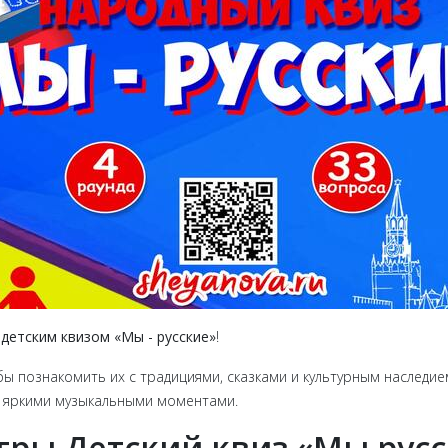
м
детским квизом «‎Мы - русские»
!
бы познакомить их с традициями, сказками и культурным наследие
и яркими музыкальными моментами.
игры Детский квиз «‎Мы рус