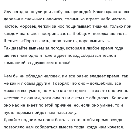
Иду сегодня по улице и любуюсь природой. Какая красота: все
деревья в снежных шапочках, солнышко играет, небо чистое-
чистое, морозец легкий за нос пощипывает, тишина, только при
каждом шаге снег поскрипывает... В общем, погодка шепчет...
Шепчет: «Пора выпить, пора выпить, пора выпить...».
Так давайте выпьем за погоду, которая в любое время года
шепчет нам одно и тоже и дает повод собраться тесной
компанией за дружеским столом!
Чем бы ни обладал человек, им все равно владеет время, так
же как и любым другим. Говорят, что оно – волшебник, все
может и все умеет, но мало кто его ценит – и за это оно очень
жестоко с людьми, хотя лично ни с кем не общалось. Конечно,
оно нас не знает по этой причине, но, если оно умнее, то и
пусть первым пойдет нам навстречу.
Давайте поднимем наши бокалы за то, чтобы время всегда
позволяло нам собираться вместе тогда, когда нам хочется.