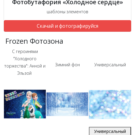
Фотобутафория «Холодное сердце»
шаблоны элементов
Скачай и фотографируйся
Frozen Фотозона
С героинями
"Холодного
Зимний фон
Универсальный
торжества": Анной и
Эльзой
Универсальный