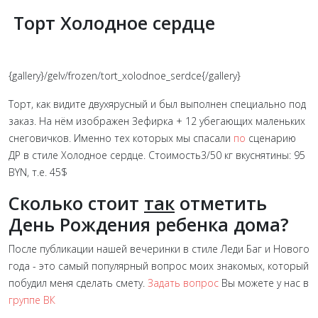
Торт Холодное сердце
{gallery}/gelv/frozen/tort_xolodnoe_serdce{/gallery}
Торт, как видите двухярусный и был выполнен специально под
заказ. На нём изображен Зефирка + 12 убегающих маленьких
снеговичков. Именно тех которых мы спасали
по
сценарию
ДР в стиле Холодное сердце. Стоимость3/50 кг вкуснятины: 95
BYN, т.е. 45$
Сколько стоит
так
отметить
День Рождения ребенка дома?
После публикации нашей вечеринки в стиле Леди Баг и Нового
года - это самый популярный вопрос моих знакомых, который
побудил меня сделать смету.
Задать вопрос
Вы можете у нас в
группе ВК