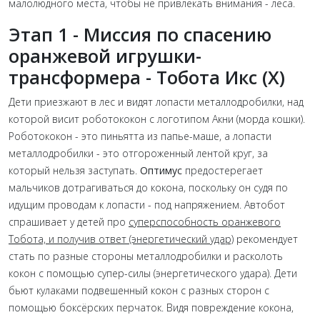
малолюдного места, чтобы не привлекать внимания - леса.
Этап 1 - Миссия по спасению
оранжевой игрушки-
трансформера - Тобота Икс (Х)
Дети приезжают в лес и видят лопасти металлодробилки, над
которой висит роботококон с логотипом Акни (морда кошки).
Роботококон - это пиньятта из папье-маше, а лопасти
металлодробилки - это отгороженный лентой круг, за
который нельзя заступать.
Оптимус
предостерегает
мальчиков дотрагиваться до кокона, поскольку он судя по
идущим проводам к лопасти - под напряжением. Автобот
спрашивает у детей про
суперспособность оранжевого
Тобота, и получив ответ (энергетический удар)
рекомендует
стать по разные стороны металлодробилки и расколоть
кокон с помощью супер-силы (энергетического удара). Дети
бьют кулаками подвешенный кокон с разных сторон с
помощью боксёрских перчаток. Видя повреждение кокона,