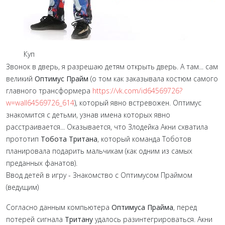
Куп
Звонок в дверь, я разрешаю детям открыть дверь. А там... сам
великий
Оптимус Прайм
(о том как заказывала костюм самого
главного трансформера
https://vk.com/id64569726?
w=wall64569726_614
), который явно встревожен. Оптимус
знакомится с детьми, узнав имена которых явно
расстраивается... Оказывается, что Злодейка Акни схватила
прототип
Тобота Тритана
, который команда Тоботов
планировала подарить мальчикам (как одним из самых
преданных фанатов).
Ввод детей в игру - Знакомство с Оптимусом Праймом
(ведущим)
Согласно данным компьютера
Оптимуса Прайма
, перед
потерей сигнала
Тритану
удалось разинтегрироваться. Акни