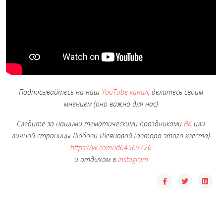
Подписывайтесь на наш
YouTube канал
, делитесь своим
мнением (оно важно для нас)
Следите за нашими тематическими праздниками
ВК
или
личной страницы Любови Шеяновой (автора этого квеста)
https://vk.com/id64569726
и отдыхом в
Instagram