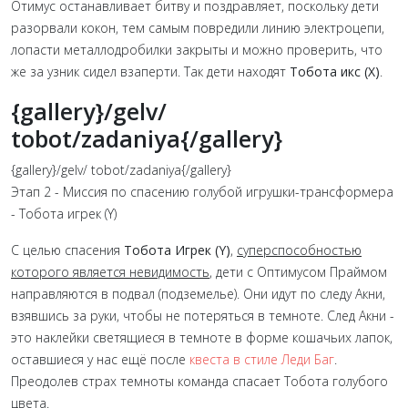
Отимус останавливает битву и поздравляет, поскольку дети
разорвали кокон, тем самым повредили линию электроцепи,
лопасти металлодробилки закрыты и можно проверить, что
же за узник сидел взаперти. Так дети находят
Тобота икс (Х)
.
{gallery}/gelv/
tobot/zadaniya{/gallery}
{gallery}/gelv/ tobot/zadaniya{/gallery}
Этап 2 - Миссия по спасению голубой игрушки-трансформера
- Тобота игрек (Y)
С целью спасения
Тобота Игрек (Y)
,
суперспособностью
которого является невидимость
, дети с Оптимусом Праймом
направляются в подвал (подземелье). Они идут по следу Акни,
взявшись за руки, чтобы не потеряться в темноте. След Акни -
это наклейки светящиеся в темноте в форме кошачьих лапок,
оставшиеся у нас ещё после
квеста в стиле Леди Баг
.
Преодолев страх темноты команда спасает Тобота голубого
цвета.