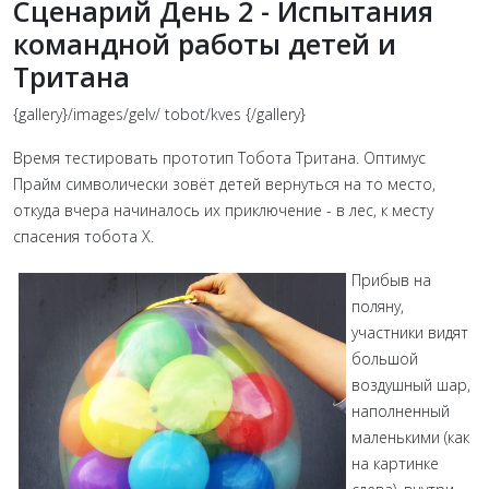
Сценарий День 2 - Испытания
командной работы детей и
Тритана
{gallery}/images/gelv/ tobot/kves {/gallery}
Время тестировать прототип Тобота Тритана. Оптимус
Прайм символически зовёт детей вернуться на то место,
откуда вчера начиналось их приключение - в лес, к месту
спасения тобота Х.
Прибыв на
поляну,
участники видят
большой
воздушный шар,
наполненный
маленькими (как
на картинке