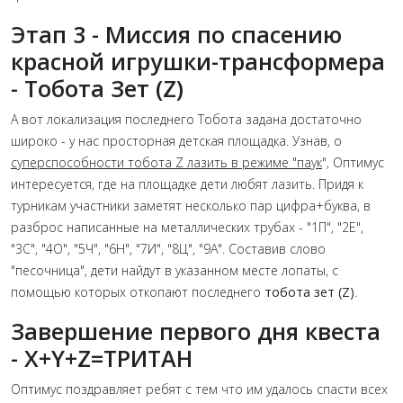
Этап 3 - Миссия по спасению
красной игрушки-трансформера
- Тобота Зет (Z)
А вот локализация последнего Тобота задана достаточно
широко - у нас просторная детская площадка. Узнав, о
суперспособности тобота Z лазить в режиме "паук
", Оптимус
интересуется, где на площадке дети любят лазить. Придя к
турникам участники заметят несколько пар цифра+буква, в
разброс написанные на металлических трубах - "1П", "2Е",
"3С", "4О", "5Ч", "6Н", "7И", "8Ц", "9А". Составив слово
"песочница", дети найдут в указанном месте лопаты, с
помощью которых откопают последнего
тобота зет (Z)
.
Завершение первого дня квеста
- Х+Y+Z=ТРИТАН
Оптимус поздравляет ребят с тем что им удалось спасти всех