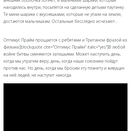
внешняя оболочка лопнет, и маленькие шарики, которые
находились внутри, посыпятся на сделанную детьми паутинку.
Те мини-шарики с вкусняшками, которые не упали на землю,
достаются мальчишкам. Остальные бесследно исчезают...
Оптимус Прайм прощается с ребятами и Тританом фразой из
фильма:[blockquote cite="Оптимус Прайм" italic="yes"]В любой
войне битвы сменяются затишьями. Может наступить день,
когда мы утратим веру, день, когда наши союзники пойдут
против нас. Но день, когда мы бросим эту планету и живущих
на ней людей, не наступит никогда.