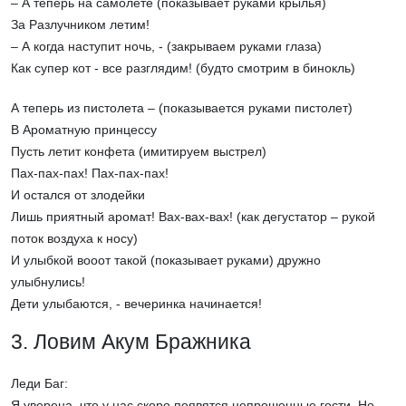
– А теперь на самолете (показывает руками крылья)
За Разлучником летим!
– А когда наступит ночь, - (закрываем руками глаза)
Как супер кот - все разглядим! (будто смотрим в бинокль)
А теперь из пистолета – (показывается руками пистолет)
В Ароматную принцессу
Пусть летит конфета (имитируем выстрел)
Пах-пах-пах! Пах-пах-пах!
И остался от злодейки
Лишь приятный аромат! Вах-вах-вах! (как дегустатор – рукой
поток воздуха к носу)
И улыбкой вооот такой (показывает руками) дружно
улыбнулись!
Дети улыбаются, - вечеринка начинается!
3. Ловим Акум Бражника
Леди Баг:
Я уверена, что у нас скоро появятся непрошенные гости. Но