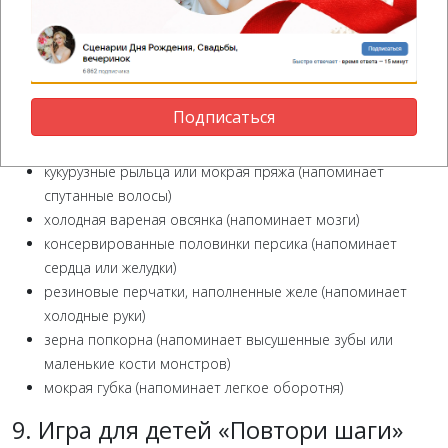
сваренные спагетти (напоминает червей или кишки
зомби)
очищенный виноград (напоминает глазные яблоки)
сушеные абрикосы (напоминает засохший язык или уши
мумии)
Подписаться
миндальные хлопья или половинки оливок (напоминает
ногти ведьмы или зубы чудовища)
кукурузные рыльца или мокрая пряжа (напоминает
спутанные волосы)
холодная вареная овсянка (напоминает мозги)
консервированные половинки персика (напоминает
сердца или желудки)
резиновые перчатки, наполненные желе (напоминает
холодные руки)
зерна попкорна (напоминает высушенные зубы или
маленькие кости монстров)
мокрая губка (напоминает легкое оборотня)
9. Игра для детей «Повтори шаги»