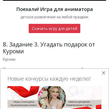
Поехали! Игра для аниматора
детское развлечение на любой праздник
Скачать игру для детей
8. Задание 3. Угадать подарок от
Куроми
Куроми:
Итак, вам нужно угадать, что за предмет в коробке,
×
подготовленный подарок.
Новые конкурсы каждую неделю!
(Это будут неприятные на ощупь предметы)
Вот пример предметов, которые вы можете использовать для
этих целей: