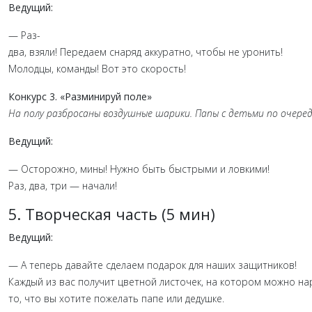
Ведущий:
—
Раз-
два,
взяли!
Передаем
снаряд
аккуратно,
чтобы
не
уронить!
Молодцы,
команды!
Вот
это
скорость!
Конкурс
3.
«Разминируй
поле»
На
полу
разбросаны
воздушные
шарики.
Папы
с
детьми
по
очере
Ведущий:
—
Осторожно,
мины!
Нужно
быть
быстрыми
и
ловкими!
Раз,
два,
три
— начали!
5.
Творческая
часть
(5
мин)
Ведущий:
—
А
теперь
давайте
сделаем
подарок
для
наших
защитников!
Каждый
из
вас
получит
цветной
листочек,
на
котором
можно
на
то,
что
вы
хотите
пожелать
папе
или
дедушке.