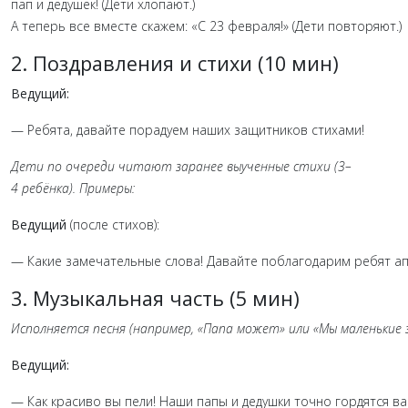
пап
и
дедушек!
(Дети
хлопают.)
А
теперь
все
вместе
скажем:
«С
23
февраля!»
(Дети
повторяют.)
2.
Поздравления
и
стихи
(10
мин)
Ведущий:
—
Ребята,
давайте
порадуем
наших
защитников
стихами!
Дети
по
очереди
читают
заранее
выученные
стихи
(3–
4
ребёнка).
Примеры:
Ведущий
(после
стихов):
—
Какие
замечательные
слова!
Давайте
поблагодарим
ребят
ап
3.
Музыкальная
часть
(5
мин)
Исполняется
песня
(например,
«Папа
может»
или
«Мы
маленькие
з
Ведущий:
—
Как
красиво
вы
пели!
Наши
папы
и
дедушки
точно
гордятся
ва