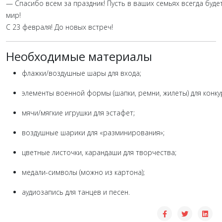
—
Спасибо
всем
за
праздник!
Пусть
в
ваших
семьях
всегда
буде
мир!
С
23
февраля!
До
новых
встреч!
Необходимые
материалы
флажки/воздушные
шары
для
входа;
элементы
военной
формы
(шапки,
ремни,
жилеты)
для
конку
мячи/мягкие
игрушки
для
эстафет;
воздушные
шарики
для
«разминирования»;
цветные
листочки,
карандаши
для
творчества;
медали-символы
(можно
из
картона);
аудиозапись
для
танцев
и
песен.