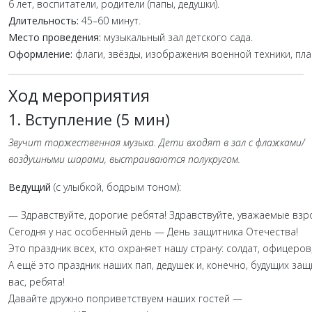
6
лет,
воспитатели,
родители
(папы,
дедушки).
Длительность:
45–60
минут.
Место
проведения:
музыкальный
зал
детского
сада.
Оформление:
флаги,
звёзды,
изображения
военной
техники,
пла
Ход
мероприятия
1.
Вступление
(5
мин)
Звучит
торжественная
музыка.
Дети
входят
в
зал
с
флажками/
воздушными
шарами,
выстраиваются
полукругом.
Ведущий
(с
улыбкой,
бодрым
тоном):
—
Здравствуйте,
дорогие
ребята!
Здравствуйте,
уважаемые
взро
Сегодня
у
нас
особенный
день
— День
защитника
Отечества!
Это
праздник
всех,
кто
охраняет
нашу
страну:
солдат,
офицеров
А
ещё
это
праздник
наших
пап,
дедушек
и,
конечно,
будущих
защ
вас,
ребята!
Давайте
дружно
поприветствуем
наших
гостей
—