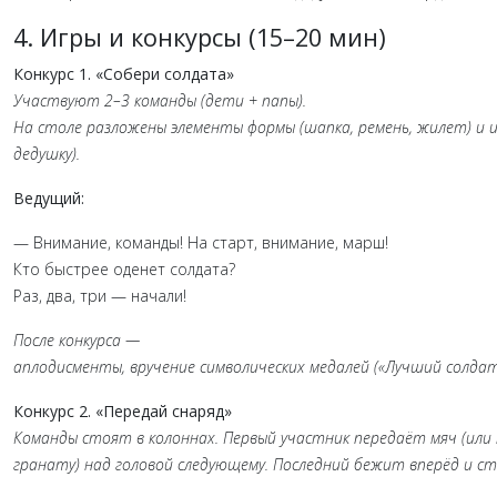
4.
Игры
и
конкурсы
(15–20
мин)
Конкурс
1.
«Собери
солдата»
Участвуют
2–3
команды
(дети
+ папы).
На
столе
разложены
элементы
формы
(шапка,
ремень,
жилет)
и
и
дедушку).
Ведущий:
—
Внимание,
команды!
На
старт,
внимание,
марш!
Кто
быстрее
оденет
солдата?
Раз,
два,
три
— начали!
После
конкурса
—
аплодисменты,
вручение
символических
медалей
(«Лучший
солдат
Конкурс
2.
«Передай
снаряд»
Команды
стоят
в
колоннах.
Первый
участник
передаёт
мяч
(или
гранату)
над
головой
следующему.
Последний
бежит
вперёд
и
ст