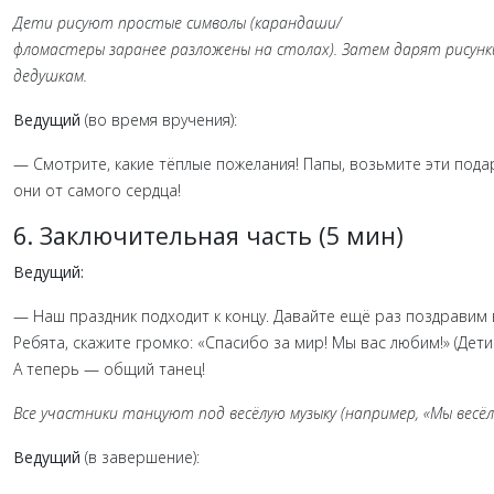
Дети
рисуют
простые
символы
(карандаши/
фломастеры
заранее
разложены
на
столах).
Затем
дарят
рисунк
дедушкам.
Ведущий
(во
время
вручения):
—
Смотрите,
какие
тёплые
пожелания!
Папы,
возьмите
эти
пода
они
от
самого
сердца!
6.
Заключительная
часть
(5
мин)
Ведущий:
—
Наш
праздник
подходит
к
концу.
Давайте
ещё
раз
поздравим
Ребята,
скажите
громко:
«Спасибо
за
мир!
Мы
вас
любим!»
(Дети
А
теперь
— общий
танец!
Все
участники
танцуют
под
весёлую
музыку
(например,
«Мы
весё
Ведущий
(в
завершение):