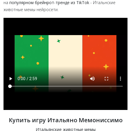
на
популярном брейнрот-тренде из TikTok
- Итальнские
животные мемы нейросети.
Купить игру Итальяно Мемониссимо
Итальянские животные мемы