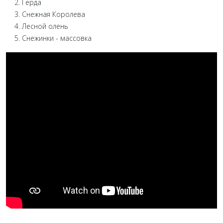
Герда
Снежная Королева
Лесной олень
Снежинки - массовка