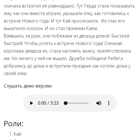
сначала встретил её равнодушно. Тут Герда стала показывать
ему, как они вместе играли, украшали ёлку, как готовились к
встрече Нового года. И тут Кай прослезился. Из глаз его
выкатился осколок. И он стал прежним Каем.
Взявшись за руки, они побежали из дворца домой. Быстрей
быстрей! Чтобы успеть к встрече Нового года! Снежная
королева увидела их, стала нагонять вьюгу, препятствовала
им. Но ничего у ней не вышло. Дружба победила! Ребята
добрались до дома и встретили праздник как хотели: дома у
своей елки.
Слушать демо-версию:
Роли:
Кай