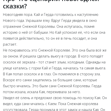
сказки?
Новогодняя пора. Кай и Герда готовились к наступлению
Нового года. Украшали ёлку. Вдруг Герда увидела в окно
отражение Снежной Королевы. Она испугалась, помня
историю о ней от бабушки. Но Кай успокоил её, что если она
появится действительно, то он её в печь посадит, и она
растает.
Не понравилось это Снежной Королеве. Это она была всё же
за окном. И решила сделать вьюгу в городе. В кого попадёт
осколок её зеркала - тот станет злым, холодным. Однажды на
улице катались с горки Кай и Герда, началась та самая вьюга.
В Кая попал осколок и в глаз. Он поменялся в сторону зла.
Вскоре его санки зацепились за большие сани, которые
быстро мчались. Это были сани Снежной Королевы. Герда
потом искала, искала Кая, переживала за него.
Увидел её олень и предложил свою помощь по поиску Кая. Он
видел, куда сани мчались с Каем. Пока Снежная королева
отсутствовала. Герда проникла в этот замок и нашла Кая. Он