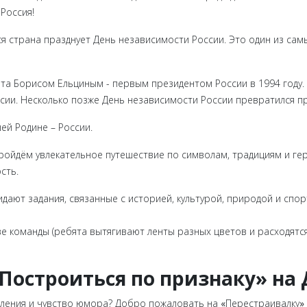
Россия!
вся страна празднует День независимости России. Это один из с
та Борисом Ельциным - первым президентом России в 1994 году.
сии. Несколько позже День независимости России превратился пр
ей Родине – России.
ройдём увлекательное путешествие по символам, традициям и ге
сть.
жидают задания, связанные с историей, культурой, природой и спо
ве команды (ребята вытягивают ленты разных цветов и расходятся
«Построиться по признаку» на
шления и чувство юмора? Добро пожаловать на
«
Перестраивалку
»