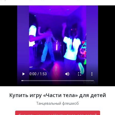
Купить игру «Части тела» для детей
Танцевальный флешмоб