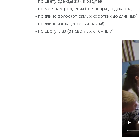
- по цвету одежды (как в радуге!)
- по месяцам рождения (от января до декабря)
- по длине волос (от самых коротких до длинных)
- по длине языка (весёлый раунд!)
- по цвету глаз
(о
т светлых к тёмным)