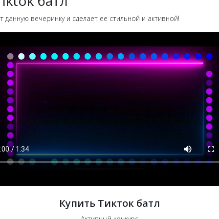
iktok батл
т данную вечеринку и сделает ее стильной и активной!
Купить Тикток батл
Активный конкурс