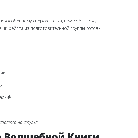
 по-особенному сверкает ёлка, по-особенному
аши ребята из подготовительной группы готовы
ли!
х!
арки!\
садятся на стулья.
на Волшебной Книги