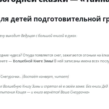
 для детей подготовительной 
ену выходит Ведущая с большой книгой в руках.
одние чудеса? Откуда появляется снег, зажигаются огоньки на ёлка
книге —
Волшебной Книге Зимы!
В ней записаны имена всех послу
Снегурочки...
(достаёт конверт, читает)
л Волшебную Книгу Зимы и спрятал её в своём замке. Без книги Де
спытания Кощея — и книга вернётся! Ваша Снегурочка»