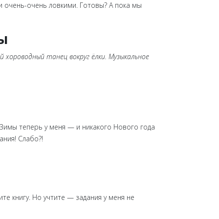
 очень-очень ловкими. Готовы? А пока мы
ы
й хороводный танец вокруг ёлки. Музыкальное
 Зимы теперь у меня — и никакого Нового года
ания! Слабо?!
ите книгу. Но учтите — задания у меня не