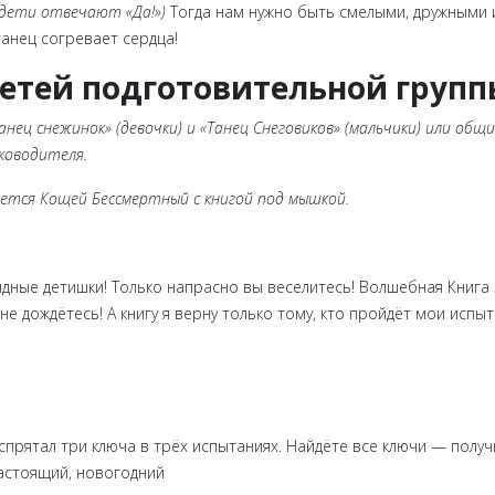
(дети отвечают «Да!»)
Тогда нам нужно быть смелыми, дружными и
танец согревает сердца!
детей подготовительной групп
ец снежинок» (девочки) и «Танец Снеговиков» (мальчики) или общи
ководителя.
яется Кощей Бессмертный с книгой под мышкой.
рядные детишки! Только напрасно вы веселитесь! Волшебная Книга
 не дождётесь! А книгу я верну только тому, кто пройдёт мои испыт
я спрятал три ключа в трёх испытаниях. Найдёте все ключи — получ
астоящий, новогодний