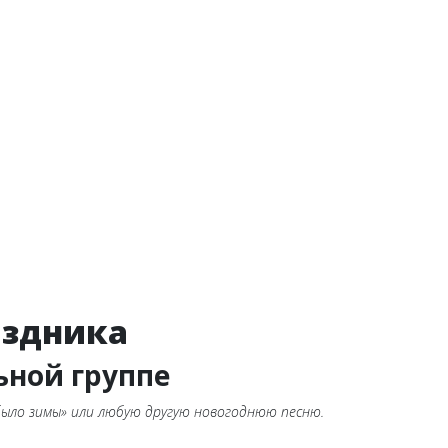
аздника
ьной группе
было зимы» или любую другую новогоднюю песню.