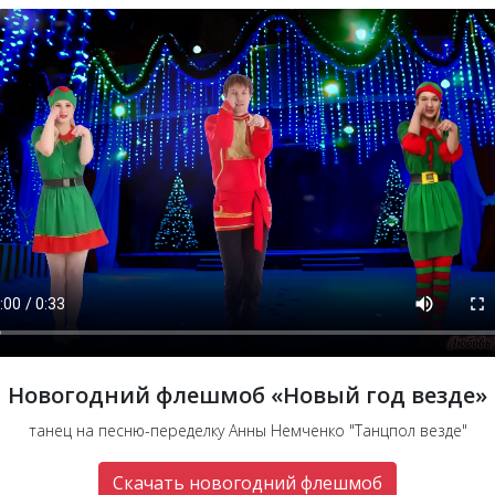
Новогодний флешмоб «Новый год везде»
танец на песню-переделку Анны Немченко "Танцпол везде"
Скачать новогодний флешмоб