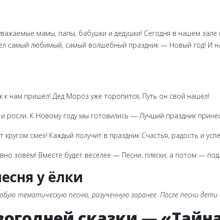
 уважаемые мамы, папы, бабушки и дедушки! Сегодня в нашем зале
ёл самый любимый, самый волшебный праздник — Новый год! И н
ик к нам пришёл! Дед Мороз уже торопится, Путь он свой нашёл!
 и росли. К Новому году мы готовились — Лучший праздник принес
т кругом смех! Каждый получит в праздник Счастья, радость и успе
но зовём! Вместе будет веселее — Песни, пляски, а потом — под
песня у ёлки
бую тематическую песню, разученную заранее. После песни дети 
новогодней сказки — «Тай