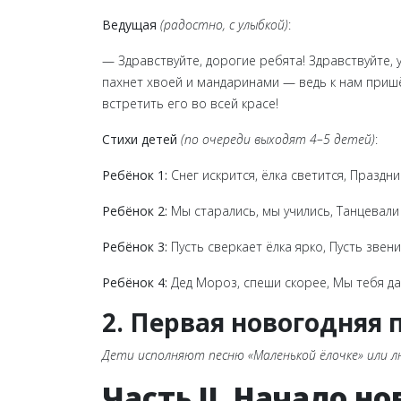
Ведущая
(радостно, с улыбкой)
:
— Здравствуйте, дорогие ребята! Здравствуйте,
пахнет хвоей и мандаринами — ведь к нам приш
встретить его во всей красе!
Стихи детей
(по очереди выходят 4–5 детей)
:
Ребёнок 1:
Снег искрится, ёлка светится, Праздн
Ребёнок 2:
Мы старались, мы учились, Танцевали
Ребёнок 3:
Пусть сверкает ёлка ярко, Пусть звени
Ребёнок 4:
Дед Мороз, спеши скорее, Мы тебя дав
2. Первая новогодняя 
Дети исполняют песню «Маленькой ёлочке» или лю
Часть II. Начало 