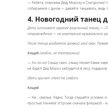
— Ребята, поможем Деду Морозу и Снегурочке?
собираемся с духом — давайте танцевать, ведь 
4. Новогодний танец 
Дети исполняют заранее разученный танец — «Тан
сопровождение — на усмотрение музыкального ру
После танца раздаётся громкий злой смех. Появл
Кощей
(злобно, но театрально)
:
— Хо-хо-хо! Слышу смех, слышу пение! Какие на
не будет! Дед Мороз заблудится в лесу, подарков
(дети кричат «Нет! Не слабо!»)
Кощей:
— Хм... смелые. Ладно. Тогда слушайте условие: 
простые! Начнём! Устроим сначала флешмоб - н