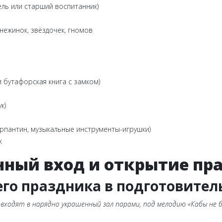
ль или старший воспитанник)
нежинок, звёздочек, гномов
 бутафорская книга с замком)
к)
серпантин, музыкальные инструменты-игрушки)
х
енный вход и открытие пр
его праздника в подготовител
входят в нарядно украшенный зал парами, под мелодию «Кабы не 