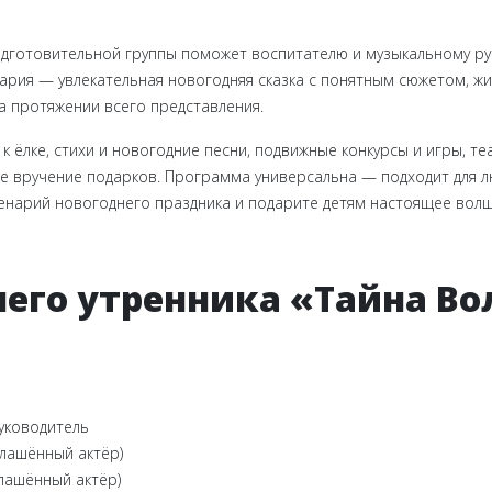
одготовительной группы поможет воспитателю и музыкальному ру
енария — увлекательная новогодняя сказка с понятным сюжетом,
а протяжении всего представления.
 ёлке, стихи и новогодние песни, подвижные конкурсы и игры, те
ое вручение подарков. Программа универсальна — подходит для л
ценарий новогоднего праздника и подарите детям настоящее вол
него утренника «Тайна В
уководитель
лашённый актёр)
лашённый актёр)