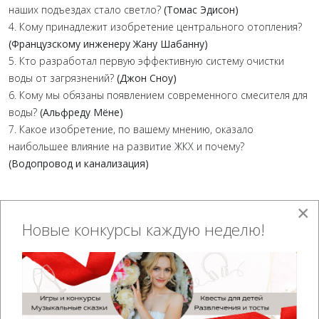
наших подъездах стало светло?
(Томас Эдисон)
4. Кому принадлежит изобретение центрального отопления?
(Французскому инженеру Жану Шабанну)
5. Кто разработал первую эффективную систему очистки
воды от загрязнений?
(Джон Сноу)
6. Кому мы обязаны появлением современного смесителя для
воды?
(Альфреду Мёне)
7. Какое изобретение, по вашему мнению, оказало
наибольшее влияние на развитие ЖКХ и почему?
(Водопровод и канализация)
×
12. Конкурс «Фото Позы» для
Новые конкурсы каждую неделю!
мужчин
Ведущий:
Ну что, дамы и господа, готовьтесь к настоящему
фотомарафону! Сегодня наша сцена — это подиум для самых
стильных и уверенных мужчин! Включаем голосового
помощника, который по шагам подскажет вам, как занять