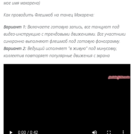
мое имя макарена
)
Как проводить Флешмоб на танец Макарена:
Вариант 1:
Включаете готовую запись, все танцуют под
видео-инструкцию с трендовыми движениями. Все участники
синхронно выполняют флешмоб под готовую фонограмму.
Вариант 2:
Ведущий исполняет "в живую" под минусовку,
коллектив повторяет популярные движения с экрана