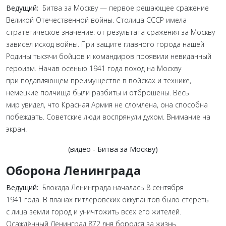
Ведущий:
Битва за Москву — первое решающее сражение
Великой Отечественной войны. Столица СССР имела
стратегическое значение: от результата сражения за Москву
зависел исход войны. При защите главного города нашей
Родины тысячи бойцов и командиров проявили невиданный
героизм. Начав осенью 1941 года поход на Москву
при подавляющем преимуществе в войсках и технике,
немецкие полчища были разбиты и отброшены. Весь
мир увидел, что Красная Армия не сломлена, она способна
побеждать. Советские люди воспрянули духом. Внимание на
экран.
(видео - Битва за Москву)
Оборона Ленинграда
Ведущий:
Блокада Ленинграда началась 8 сентября
1941 года. В планах гитлеровских оккупантов было стереть
с лица земли город и уничтожить всех его жителей.
Осаждённый Ленинград 872 дня боролся за жизнь.