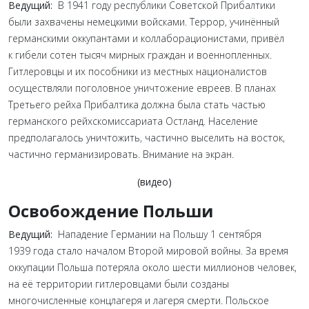
Ведущий:
В 1941 году республики Советской Прибалтики
были захвачены немецкими войсками. Террор, учинённый
германскими оккупантами и коллаборационистами, привёл
к гибели сотен тысяч мирных граждан и военнопленных.
Гитлеровцы и их пособники из местных националистов
осуществляли поголовное уничтожение евреев. В планах
Третьего рейха Прибалтика должна была стать частью
германского рейхскомиссариата Остланд. Население
предполагалось уничтожить, частично выселить на восток,
частично германизировать. Внимание на экран.
(видео)
Освобождение Польши
Ведущий:
Нападение Германии на Польшу 1 сентября
1939 года стало началом Второй мировой войны. За время
оккупации Польша потеряла около шести миллионов человек,
на её территории гитлеровцами были созданы
многочисленные концлагеря и лагеря смерти. Польское