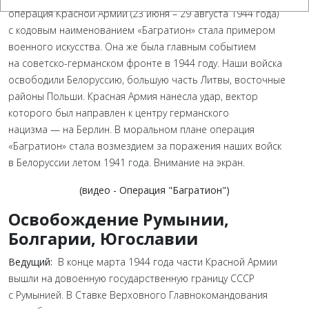
операция Красной Армии (23 июня – 29 августа 1944 года)
с кодовым наименованием «Багратион» стала примером
военного искусства. Она же была главным событием
на советско-германском фронте в 1944 году. Наши войска
освободили Белоруссию, большую часть Литвы, восточные
районы Польши. Красная Армия нанесла удар, вектор
которого был направлен к центру германского
нацизма — на Берлин. В моральном плане операция
«Багратион» стала возмездием за поражения наших войск
в Белоруссии летом 1941 года. Внимание на экран.
(видео - Операция "Багратион")
Освобождение Румынии,
Болгарии, Югославии
Ведущий:
В конце марта 1944 года части Красной Армии
вышли на довоенную государственную границу СССР
с Румынией. В Ставке Верховного Главнокомандования