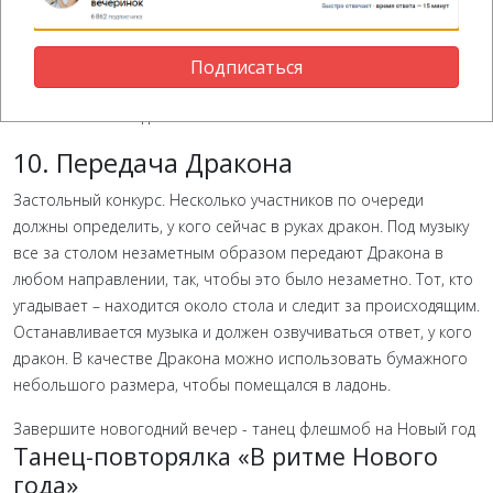
воинственный, и т.д.
Если кто-то из участников не может подобрать комплимент,
Подписаться
пропускает ход, либо выбывает из конкурса. Победитель –
назвавший последний комплимент.
10. Передача Дракона
Застольный конкурс. Несколько участников по очереди
должны определить, у кого сейчас в руках дракон. Под музыку
все за столом незаметным образом передают Дракона в
любом направлении, так, чтобы это было незаметно. Тот, кто
угадывает – находится около стола и следит за происходящим.
Останавливается музыка и должен озвучиваться ответ, у кого
дракон. В качестве Дракона можно использовать бумажного
небольшого размера, чтобы помещался в ладонь.
Завершите новогодний вечер - танец флешмоб на Новый год
Танец-повторялка «В ритме Нового
года»