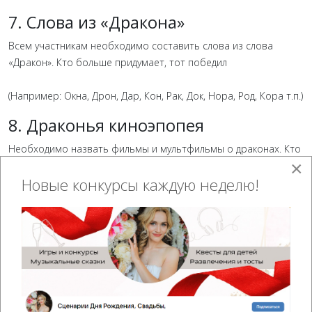
7. Слова из «Дракона»
Всем участникам необходимо составить слова из слова
«Дракон». Кто больше придумает, тот победил
(Например: Окна, Дрон, Дар, Кон, Рак, Док, Нора, Род, Кора т.п.)
8. Драконья киноэпопея
Необходимо назвать фильмы и мультфильмы о драконах. Кто
×
больше вспомнит, тот и выиграл.
Новые конкурсы каждую неделю!
9. Комплименты для Дракона
Дракону всегда по нраву комплименты. Поэтому каждый из
гостей должен охарактеризовать хозяина года одним словом.
Но при этом необходимо строго соблюдать очередность
букв в алфавите. Первый участник начинает с буквы «а» — к
примеру, агрессивный, второй продолжает буквой «б» —
бодрый, третий подбирает эпитет на букву «в» —