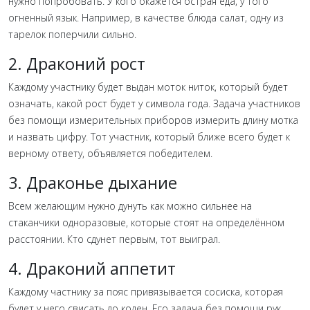
нужно попробовать. У кого окажется острая еда, у того
огненный язык. Например, в качестве блюда салат, одну из
тарелок поперчили сильно.
2. Драконий рост
Каждому участнику будет выдан моток ниток, который будет
означать, какой рост будет у символа года. Задача участников
без помощи измерительных приборов измерить длину мотка
и назвать цифру. Тот участник, который ближе всего будет к
верному ответу, объявляется победителем.
3. Драконье дыхание
Всем желающим нужно дунуть как можно сильнее на
стаканчики одноразовые, которые стоят на определённом
расстоянии. Кто сдунет первым, тот выиграл.
4. Драконий аппетит
Каждому частнику за пояс привязывается сосиска, которая
будет у него свисать до колен. Его задача без помощи рук