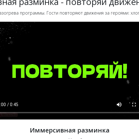
вная разминка - повторяй движе
огрева программы. Гости повторяют движения за героями: хлопай, 
Иммерсивная разминка