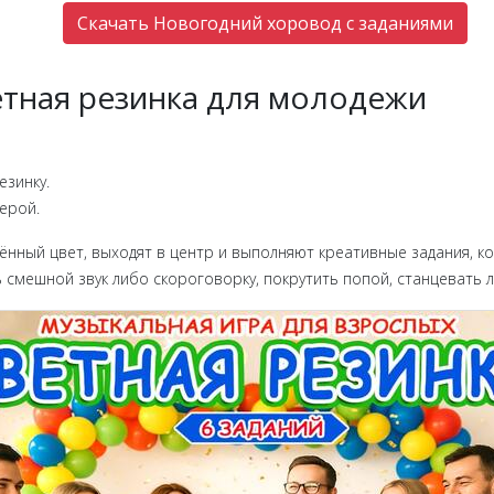
Скачать Новогодний хоровод с заданиями
етная резинка для молодежи
езинку.
ерой.
елённый цвет, выходят в центр и выполняют креативные задания, к
смешной звук либо скороговорку, покрутить попой, станцевать ле