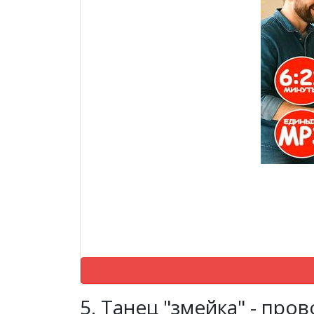
5. Танец "змейка" - про