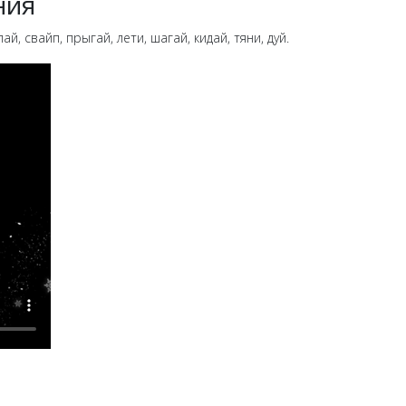
ния
свайп, прыгай, лети, шагай, кидай, тяни, дуй.