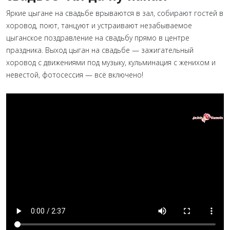
Яркие цыгане на свадьбе врываются в зал, собирают гостей в
хоровод, поют, танцуют и устраивают незабываемое
цыганское поздравление на свадьбу прямо в центре
праздника. Выход цыган на свадьбе — зажигательный
хоровод с движениями под музыку, кульминация с женихом и
невестой, фотосессия — всё включено!