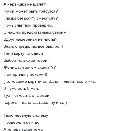
А нервишки не шалят?
Ручки может быть трясутся?
Глазки бегают?? смеются??
Помыслы твои проверим,
С нашим предсказаньем сверим!!
Вдруг намеренья не чисты?
Знай, определим все быстро!!!
Тяни карту по одной
Выбор только за тобой!!
Женишься зачем скажи???
Нам причину покажи!!!
(толкование карт типа: Валет - любит мальчика,
8 - уже есть 8 жен,
Туз – откосить от армии,
Король – папа заставил ну и т.д.)
Твою нервную систему
Проверяли от и до
А теперь такая тема