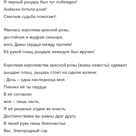
И черный рыцарь был тут побежден!
Audaces fortuna juvat!
Смелым судьба помогает!
Явилась королева красной розы,
достойная и мудрая синьора,
мать Дамы сердца между прочим!
Её рукой плащ рыцарю немедля был вручен!
Королева королевства красной розы (мама невесты) одевает
рыцарю плащ, рыцарь стоит на одном колене:
- Дочь – одна наследница моя.
Пленил её ты сердце.
В её согласии
мое – лишь часть,
Я ей решенье отдаю во власть.
Достоинствами вы равны друг другу.
В твоей руке лишь благочестье.
Вас, благородный сэр,