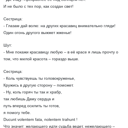
И не было с тех пор, как создан свет!
Сестрица:
- Глазам дай волю: на других красавиц внимательно гляди!
Один огонь другого выжжет жженье!
Шут:
- Мне покажи красавицу любую – в её красе я лишь прочту о
том, что милой красота – гораздо выше.
Сестрица:
- Коль чувствуешь ты головокруженье,
Кружись в другую сторону – поможет.
- Ну, коль горяч ты так и храбр,
так любишь Даму сердца и
путь вперед осилить ты готов,
я помогу тебе.
Ducunt volentem fata, nolentem trahunt !
Что значит: желающего идти судьба ведет, нежелающего –