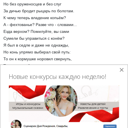
Но без оруженосцев и без слуг
За дичью бродит рыцарь по болотам.
К чему теперь владение копьём?
А - фехтованье? Разве что - словами...
Езда верхом? Помилуйте, вы сами
Сумели бы управиться с конём?
Я был в седле и даже не однажды,
Но конь упрямо выбирал свой путь:
То он к кормушке норовил свернуть,
То - к речке, будто помирал от жажды...
×
Вот, сочинять стихи и под окном
Новые конкурсы каждую неделю!
Прекрасной Дамы выводить рулады -
По мне! Я - рыцарь! Ночью серенады
Исправно вою мартовским котом!
(автор строк о 7 добродетелях Батраченко В. С.)
Сестрица:
- Уменье выводить рулады мы еще проверим, но позже.
Покажи-ка нам, как ты охотиться умеешь! Как метко поражаешь