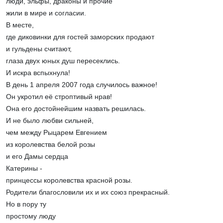
люди, эльфы, драконы и прочие
жили в мире и согласии.
В месте,
где диковинки для гостей заморских продают
и гульдены считают,
глаза двух юных душ пересеклись.
И искра вспыхнула!
В день 1 апреля 2007 года случилось важное!
Он укротил её строптивый нрав!
Она его достойнейшим назвать решилась.
И не было любви сильней,
чем между Рыцарем Евгением
из королевства белой розы
и его Дамы сердца
Катерины -
принцессы королевства красной розы.
Родители благословили их и их союз прекрасный.
Но в пору ту
простому люду