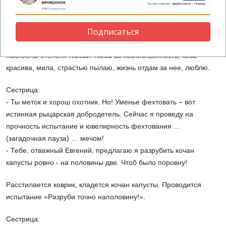
цель! А заодно и степень твоей любви проверим к Даме
сердца.
Подписаться
Перед рыцарем устанавливают дартс, на секторах которого
наклеены степени любви: люба за хозяйственность, коса
красива, мила, страстью пылаю, жизнь отдам за нее, люблю.
Сестрица:
- Ты меток и хорош охотник. Но! Уменье фехтовать – вот
истинная рыцарская добродетель. Сейчас я проведу на
прочность испытание и ювелирность фехтования …
(загадочная пауза) … мечом!
- Тебе, отважный Евгений, предлагаю я разрубить кочан
капусты ровно - на половины две. Чтоб было поровну!
Расстилается коврик, кладется кочан капусты. Проводится
испытание «Разруби точно наполовину!».
Сестрица: