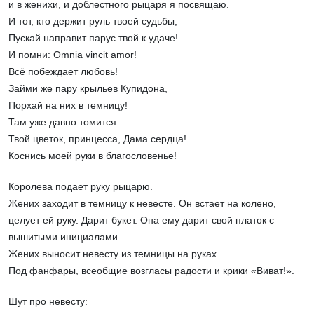
и в женихи, и доблестного рыцаря я посвящаю.
И тот, кто держит руль твоей судьбы,
Пускай направит парус твой к удаче!
И помни: Omnia vincit amor!
Всё побеждает любовь!
Займи же пару крыльев Купидона,
Порхай на них в темницу!
Там уже давно томится
Твой цветок, принцесса, Дама сердца!
Коснись моей руки в благословенье!
Королева подает руку рыцарю.
Жених заходит в темницу к невесте. Он встает на колено,
целует ей руку. Дарит букет. Она ему дарит свой платок с
вышитыми инициалами.
Жених выносит невесту из темницы на руках.
Под фанфары, всеобщие возгласы радости и крики «Виват!».
Шут про невесту: