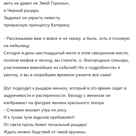
жить не давал не Змей Горыныч,
а Черный рыцарь.
Задумал он украсть невесту,
прекрасную принцессу Катерину.
- Рассказываю вам я вовсе и не сказку, а быль, хоть и похожую
на небылицу.
Сегодня в день шестнадцатый июля в этом священном месте,
полном мифов и легенд, вы станете, о, благородные синьоры,
участниками важнейших из событий! Но о подробностях я
умолчу, и вы в скорейшем времени узнаете всё сами!
Шут подходит к рыцарю-жениху, который в это время сидит в
задумчивости и растерянности. Беседу с женихом он
изображает на фигурке жениха кукольного театра:
- Слезами множит утра он росу
И к тучам тучи вздохов прибавляет!
От света прочь бежит печальный рыцарь!
Ждать можно бедствий от такой кручины…