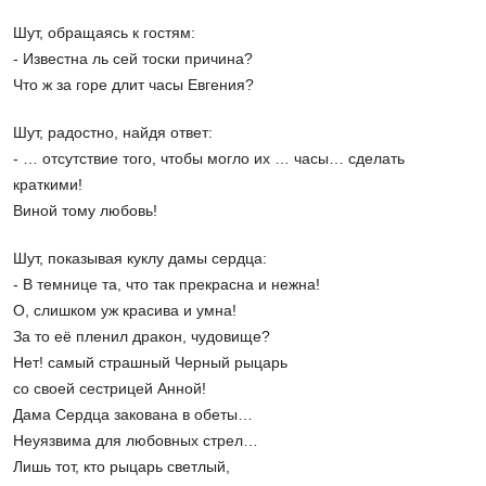
Шут, обращаясь к гостям:
- Известна ль сей тоски причина?
Что ж за горе длит часы Евгения?
Шут, радостно, найдя ответ:
- … отсутствие того, чтобы могло их … часы… сделать
краткими!
Виной тому любовь!
Шут, показывая куклу дамы сердца:
- В темнице та, что так прекрасна и нежна!
О, слишком уж красива и умна!
За то её пленил дракон, чудовище?
Нет! самый страшный Черный рыцарь
со своей сестрицей Анной!
Дама Сердца закована в обеты…
Неуязвима для любовных стрел…
Лишь тот, кто рыцарь светлый,