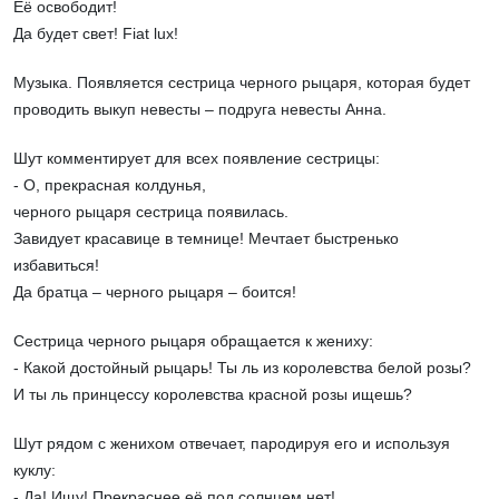
Её освободит!
Да будет свет! Fiat lux!
Музыка. Появляется сестрица черного рыцаря, которая будет
проводить выкуп невесты – подруга невесты Анна.
Шут комментирует для всех появление сестрицы:
- О, прекрасная колдунья,
черного рыцаря сестрица появилась.
Завидует красавице в темнице! Мечтает быстренько
избавиться!
Да братца – черного рыцаря – боится!
Сестрица черного рыцаря обращается к жениху:
- Какой достойный рыцарь! Ты ль из королевства белой розы?
И ты ль принцессу королевства красной розы ищешь?
Шут рядом с женихом отвечает, пародируя его и используя
куклу:
- Да! Ищу! Прекраснее её под солнцем нет!