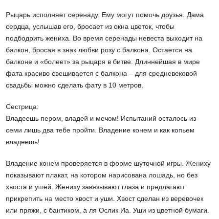
Рыцарь исполняет серенаду. Ему могут помочь друзья. Дама
сердца, услышав его, бросает из окна цветок, чтобы
подбодрить жениха. Во время серенады невеста выходит на
балкон, бросая в знак любви розу с балкона. Остается на
балконе и «болеет» за рыцаря в битве. Длиннейшая в мире
фата красиво свешивается с балкона – для средневековой
свадьбы можно сделать фату в 10 метров.
Сестрица:
Владеешь пером, владей и мечом! Испытаний осталось из
семи лишь два тебе пройти. Владение конем и как копьем
владеешь!
Владение конем проверяется в форме шуточной игры. Жениху
показывают плакат, на котором нарисована лошадь, но без
хвоста и ушей. Жениху завязывают глаза и предлагают
прикрепить на место хвост и уши. Хвост сделан из веревочек
или пряжи, с бантиком, а ля Ослик Иа. Уши из цветной бумаги.