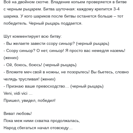
Всё на двойном скотче. Владение копьем проверяется в битве
с черным рыцарем. Битва шуточная: каждому крепится 3-4
шарика. У кого шариков после битвы останется больше – тот
победитель. Черный рыцарь поддается.
Шут комментирует всю битву:
- Вы желаете завести ссору синьор? (черный рыцарь)
- Ссору синьор? О нет, синьор! Я просто вас немедля наземь!
(жених)
- Ой, боюсь, боюсь! (черный рыцарь)
- Вложите меч свой в ножны, не позорьтесь! Вы бьетесь, словно
челядь трусливая! (жених)
- Признаю ваше превосходство… (черный рыцарь)
Veni, vidi vici …
Пришел, увидел, победил!
Виват любовь!
Пока меж ними схватка продолжалась,
Народ сбегаться начал отовсюду…