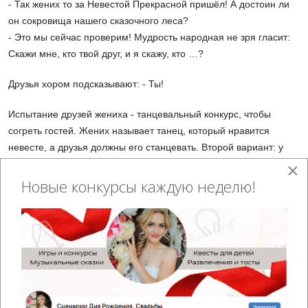
- Так жених то за Невестой Прекрасной пришёл! А достоин ли
он сокровища нашего сказочного леса?
- Это мы сейчас проверим! Мудрость народная не зря гласит:
Скажи мне, кто твой друг, и я скажу, кто …?
Друзья хором подсказывают: - Ты!
Испытание друзей жениха - танцевальный конкурс, чтобы
согреть гостей. Жених называет танец, который нравится
невесте, а друзья должны его станцевать. Второй вариант: у
подруг невесты в кулачках зажаты записки с названиями
×
танцев, жених открывает один из кулачков. Этот танец и
Новые конкурсы каждую неделю!
танцуют друзья как можно задорнее и веселее.
Бабки-Ёжки:
- Уф! Уморили нас своими танцами!
Хороши плясуны!
- А готов ли жених получить атрибуты семейной жизни и тем
самым показать свою надежность?