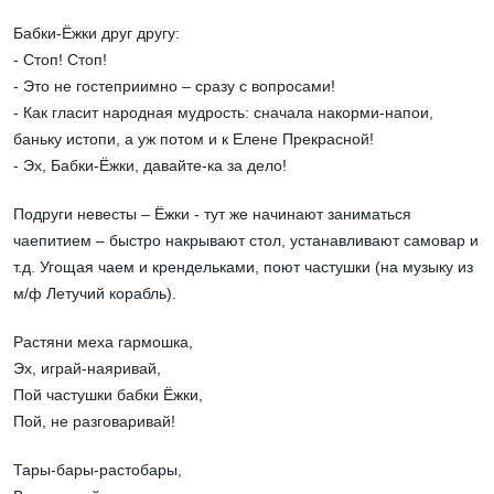
Бабки-Ёжки друг другу:
- Стоп! Стоп!
- Это не гостеприимно – сразу с вопросами!
- Как гласит народная мудрость: сначала накорми-напои,
баньку истопи, а уж потом и к Елене Прекрасной!
- Эх, Бабки-Ёжки, давайте-ка за дело!
Подруги невесты – Ёжки - тут же начинают заниматься
чаепитием – быстро накрывают стол, устанавливают самовар и
т.д. Угощая чаем и крендельками, поют частушки (на музыку из
м/ф Летучий корабль).
Растяни меха гармошка,
Эх, играй-наяривай,
Пой частушки бабки Ёжки,
Пой, не разговаривай!
Тары-бары-растобары,