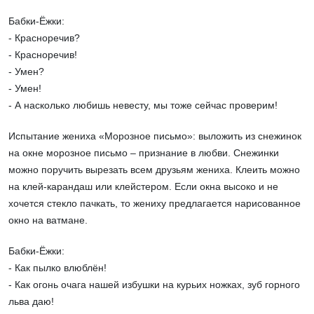
Бабки-Ёжки:
- Красноречив?
- Красноречив!
- Умен?
- Умен!
- А насколько любишь невесту, мы тоже сейчас проверим!
Испытание жениха «Морозное письмо»: выложить из снежинок
на окне морозное письмо – признание в любви. Снежинки
можно поручить вырезать всем друзьям жениха. Клеить можно
на клей-карандаш или клейстером. Если окна высоко и не
хочется стекло пачкать, то жениху предлагается нарисованное
окно на ватмане.
Бабки-Ёжки:
- Как пылко влюблён!
- Как огонь очага нашей избушки на курьих ножках, зуб горного
льва даю!