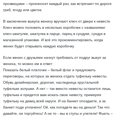
прозвищами – произносит каждый раз, как встречает по дороге
гриб, ягоду или цветок.
В заключение выкупа жениху вручают ключ от двери к невесте.
Ключ можно положить в несколько коробочек с названиями:
ключ шкатулке, шкатулка в ларце, ларец в сундуке, сундук в
магазинной упаковке. И всё это прокомментировать, когда
жених будет открывать каждую коробочку.
Если жених с друзьями начнут требовать от подруг выкуп за
жениха, то можно им в ответ:
Показать белый платочек – белый флаг и предложить
переговоры, на которых за жениха отдать туфельку невесты.
Обувь дизайнерская, дорогая, наследница хрустальной
туфельки золушки. А нет – так вместо невесты останется лишь
туфелька и придется вам искать свою невесту, примеряя
туфельку на девиц всей округи. И на банкет опоздаете, а за
банкет поди уплачено! Ой, как попадете вы на деньги! Так что
давайте, не торгуйтесь! А не то - мы в ступы и улетели! Фьють –