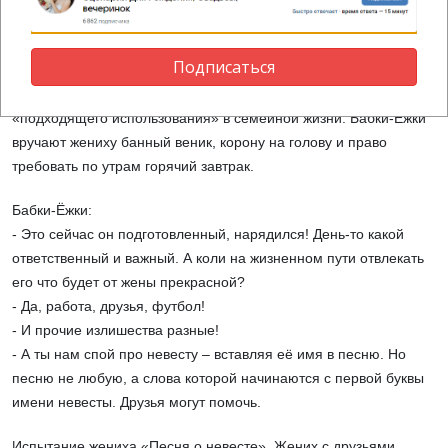
- Нашу единственную и неповторимую Елену Прекрасную
получит в жены только самый достойный!
Подписаться
Испытание «Достоинства жениха»: друзья жениха называют
качество жениха и затем предлагают варианты его
«подходящего использования» в семейной жизни. Бабки-Ёжки
вручают жениху банный веник, корону на голову и право
требовать по утрам горячий завтрак.
Бабки-Ёжки:
- Это сейчас он подготовленный, нарядился! День-то какой
ответственный и важный. А коли на жизненном пути отвлекать
его что будет от жены прекрасной?
- Да, работа, друзья, футбол!
- И прочие излишества разные!
- А ты нам спой про невесту – вставляя её имя в песню. Но
песню не любую, а слова которой начинаются с первой буквы
имени невесты. Друзья могут помочь.
Испытание жениха «Песня о невесте». Жених с друзьями