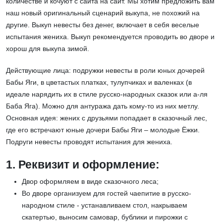
количестве и кочуют с сайта на сайт. Мы хотим предложить вам
наш новый оригинальный сценарий выкупа, не похожий на
другие. Выкуп невесты без денег, включает в себя веселые
испытания жениха. Выкуп рекомендуется проводить во дворе и
хорош для выкупа зимой.
Действующие лица: подружки невесты в роли юных дочерей
Бабы Яги, в цветастых платках, тулупчиках и валенках (в
идеале нарядить их в стиле русско-народных сказок или а-ля
Баба Яга). Можно для антуража дать кому-то из них метлу.
Основная идея: жених с друзьями попадает в сказочный лес,
где его встречают юные дочери Бабы Яги – молодые Ёжки.
Подруги невесты проводят испытания для жениха.
1. Реквизит и оформление:
Двор оформляем в виде сказочного леса;
Во дворе организуем для гостей чаепитие в русско-
народном стиле - устанавливаем стол, накрываем
скатертью, выносим самовар, бублики и пирожки с