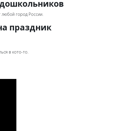
я дошкольников
т любой город России.
на праздник
ься в кото-то.