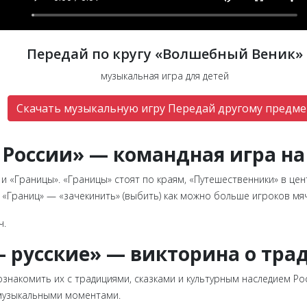
Передай по кругу «Волшебный Веник»
музыкальная игра для детей
Скачать музыкальную игру Передай другому предме
России» — командная игра на
 и «Границы». «Границы» стоят по краям, «Путешественники» в це
а «Границ» — «зачекинить» (выбить) как можно больше игроков мяч
ч.
— русские» — викторина о тра
знакомить их с традициями, сказками и культурным наследием Рос
 музыкальными моментами.