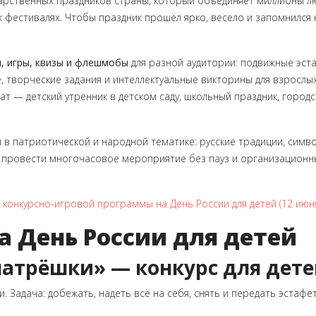
дарственных праздников страны, который объединяет миллионы лю
 фестивалях. Чтобы праздник прошёл ярко, весело и запомнился
, игры, квизы и флешмобы
для разной аудитории: подвижные эст
, творческие задания и интеллектуальные викторины для взрослы
т — детский утренник в детском саду, школьный праздник, город
 в патриотической и народной тематике: русские традиции, симво
провести многочасовое мероприятие без пауз и организационных
 конкурсно-игровой программы на День России для детей (12 июн
 День России для детей
матрёшки» — конкурс для дет
. Задача: добежать, надеть всё на себя, снять и передать эстафет