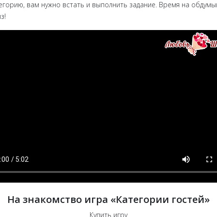
егорию, вам нужно встать и выполнить задание. Время на обдумыв
з!
На знакомство игра «Категории гостей»
Купить игру