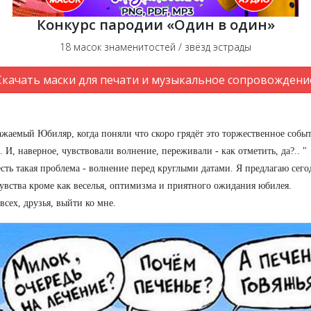
Конкурс пародии «Один в один»
18 масок знаменитостей / звёзд эстрады
Скачать маски для печати и музыкальное сопровождени
ажаемый Юбиляр, когда поняли что скоро грядёт это торжественное собы
. И, наверное, чувствовали волнение, переживали - как отметить, да?.. "
сть такая проблема - волнение перед круглыми датами. Я предлагаю сегод
 чувства кроме как веселья, оптимизма и приятного ожидания юбилея.
сех, друзья, выйти ко мне.