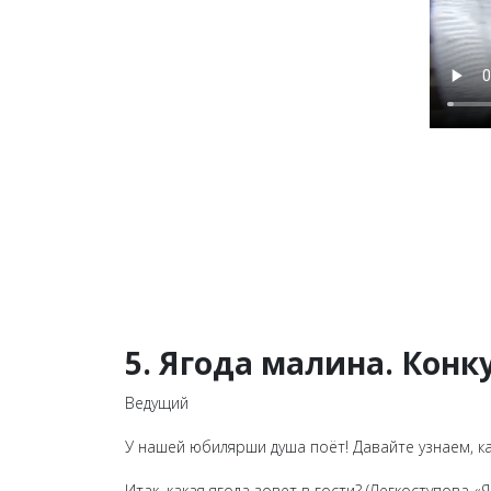
5. Ягода малина. Конк
Ведущий
У нашей юбилярши душа поёт! Давайте узнаем, ка
Итак, какая ягода зовет в гости? (Легкоступова «