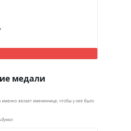
"
ние медали
о именно желает имениннице, чтобы у неё было
идумал.