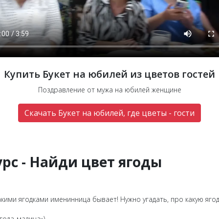
Купить Букет на юбилей из цветов гостей
Поздравление от мужа на юбилей женщине
Скачать Букет на юбилей, где цветы - гости
урс - Найди цвет ягоды
кими ягодками именинница бывает! Нужно угадать, про какую ягоду
Ягода-малина»)