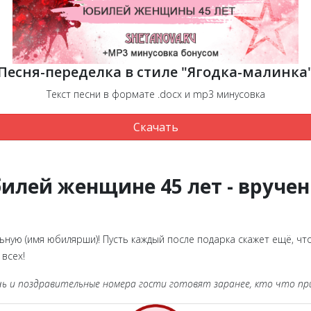
Песня-переделка в стиле "Ягодка-малинка
Текст песни в формате .docx и mp3 минусовка
Скачать
билей женщине 45 лет - вруче
ую (имя юбилярши)! Пусть каждый после подарка скажет ещё, чт
 всех!
чь и поздравительные номера гости готовят заранее, кто что пр