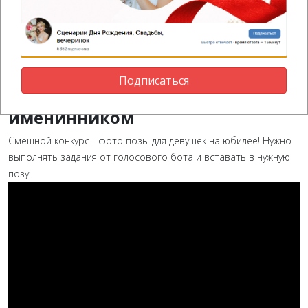
мужчины танцуют брейк-данс или хип-хоп, когда веер
движется быстро — они должны замереть в балетной позе.
Игра на скорость реакции и артистизм мужчин.
11. Фотопозы для женщины на
двойном юбилее: идеи для
Подписаться
стильных снимков рядом с
именинником
Смешной конкурс - фото позы для девушек на юбилее! Нужно
выполнять задания от голосового бота и вставать в нужную
позу!