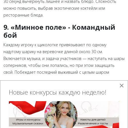
30 секунд вычеркнуть лишнее и назвать блюдо.
Сложность
можно повысить, выбрав экзотические коктейли или
ресторанные блюда.
9.
«Минное поле» - Командный
бой
Каждому игроку к щиколотке привязывают по одному
надутому шарику на веревочке длиной около 30 см.
Включается музыка, и задача участников — наступать на шары
соперников, чтобы они лопались, но при этом защищать
свой. Побеждает последний выживший с целым шаром
10. Конкурс «Танцевальный
×
Новые конкурсы каждую неделю!
веер»: управляй мужчинами с
помощью веера — игра на
реакцию и артистизм
Юбилярша выбирает несколько мужчин из зала. Ей выдается
красивый веер. Когда она обмахивается медленно —