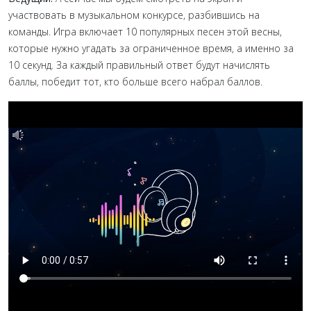
участвовать в музыкальном конкурсе, разбившись на
команды. Игра включает 10 популярных песен этой весны,
которые нужно угадать за ограниченное время, а именно за
10 секунд. За каждый правильный ответ будут начислять
баллы, победит тот, кто больше всего набрал баллов.