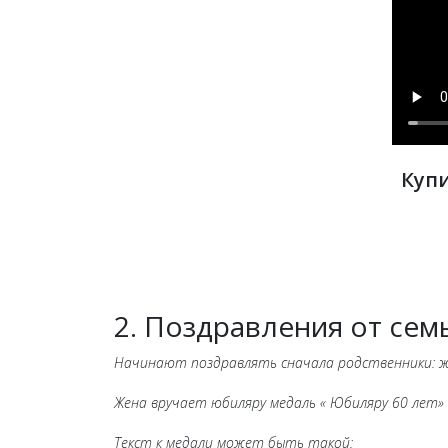
Куп
2. Поздравления от сем
Начинают поздравлять сначала родственники: же
Жена вручает юбиляру медаль « Юбиляру 60 лет»
Текст к медали может быть такой: