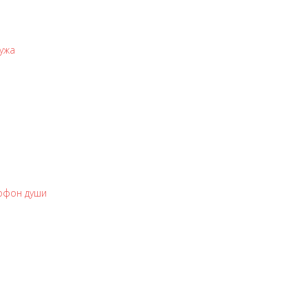
мужа
офон души