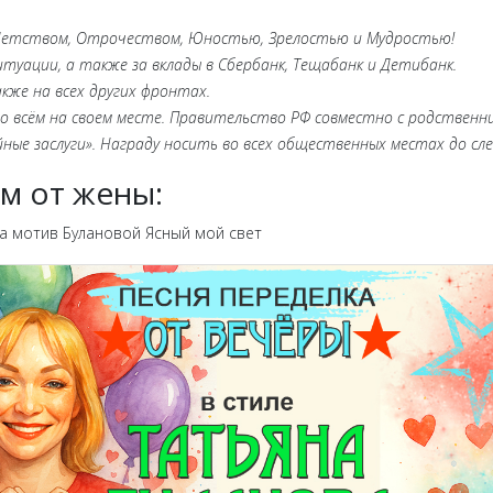
 Детством, Отрочеством, Юностью, Зрелостью и Мудростью!
итуации, а также за вклады в Сбербанк, Тещабанк и Детибанк.
кже на всех других фронтах.
 во всём на своем месте. Правительство РФ совместно с родственни
ые заслуги». Награду носить во всех общественных местах до сл
м от жены:
на мотив Булановой Ясный мой свет