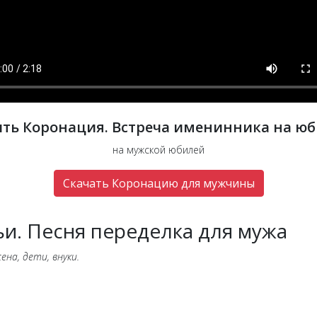
ить Коронация. Встреча именинника на юб
на мужской юбилей
Скачать Коронацию для мужчины
ьи. Песня переделка для мужа
на, дети, внуки.